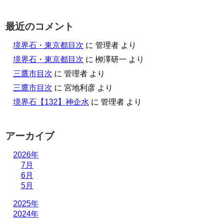
最近のコメント
境界石・東京都目次
に
管理者
より
境界石・東京都目次
に
栁澤研一
より
三鷹市目次
に
管理者
より
三鷹市目次
に
宮地利彦
より
境界石【132】神企水
に
管理者
より
アーカイブ
2026年
7月
6月
5月
2025年
2024年