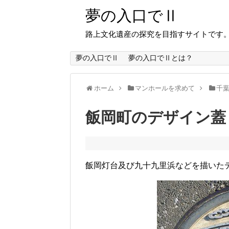
夢の入口でⅡ
路上文化遺産の探究を目指すサイトです
夢の入口でⅡ
夢の入口でⅡとは？
ホーム
マンホールを求めて
千
飯岡町のデザイン蓋
飯岡灯台及び九十九里浜などを描いた