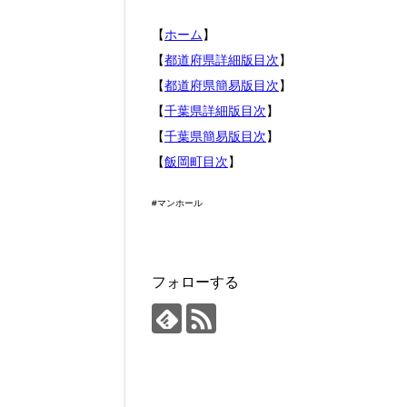
【
ホーム
】
【
都道府県詳細版目次
】
【
都道府県簡易版目次
】
【
千葉県詳細版目次
】
【
千葉県簡易版目次
】
【
飯岡町目次
】
#マンホール
フォローする