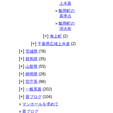
上水蓋
飯岡町の
基準点
飯岡町の
消火栓
[+]
海上町
(2)
[+]
千葉県広域上水道
(2)
[+]
茨城県
(78)
[+]
群馬県
(35)
[+]
山梨県
(55)
[+]
静岡県
(28)
[+]
官庁系
(96)
[+]
一般系蓋
(202)
[+]
蓋ブログ
(104)
マンホールを求めて
蓋ブログ