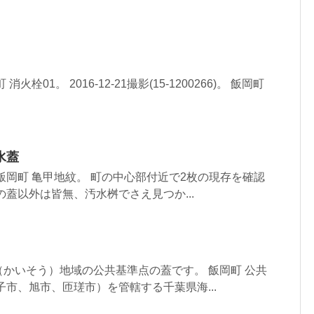
栓01。 2016-12-21撮影(15-1200266)。 飯岡町
水蓋
飯岡町 亀甲地紋。 町の中心部付近で2枚の現存を確認
の蓋以外は皆無、汚水桝でさえ見つか...
かいそう）地域の公共基準点の蓋です。 飯岡町 公共
子市、旭市、匝瑳市）を管轄する千葉県海...