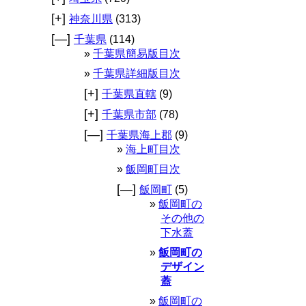
[+]
神奈川県
(313)
[—]
千葉県
(114)
千葉県簡易版目次
千葉県詳細版目次
[+]
千葉県直轄
(9)
[+]
千葉県市部
(78)
[—]
千葉県海上郡
(9)
海上町目次
飯岡町目次
[—]
飯岡町
(5)
飯岡町の
その他の
下水蓋
飯岡町の
デザイン
蓋
飯岡町の