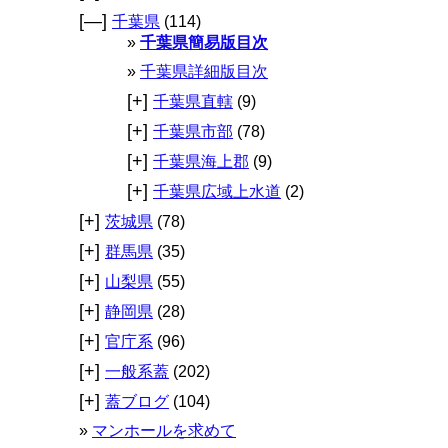
[—]
千葉県
(114)
千葉県簡易版目次
千葉県詳細版目次
[+]
千葉県直轄
(9)
[+]
千葉県市部
(78)
[+]
千葉県海上郡
(9)
[+]
千葉県広域上水道
(2)
[+]
茨城県
(78)
[+]
群馬県
(35)
[+]
山梨県
(55)
[+]
静岡県
(28)
[+]
官庁系
(96)
[+]
一般系蓋
(202)
[+]
蓋ブログ
(104)
マンホールを求めて