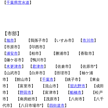
【
千葉県営水道
】
【市部】
【
旭市
】 【我孫子市】 【いすみ市】 【
市川市
】
【市原市】 【印西市】
【
浦安市
】 【柏市】 【勝浦市】 【香取市】
【鎌ケ谷市】 【鴨川市】
【
木更津市
】 【
君津市
】 【佐倉市】 【佐原市*】
【山武市】 【白井市】 【匝瑳市】 【袖ケ浦
市】 【館山市】 【
千葉市
】 【銚子市】 【東金
市】 【富里市】 【流山市】 【
習志野市
】 【成田
市】 【
野田市
】 【富津市】 【
船橋市
】 【松戸
市】 【南房総市】 【茂原市】 【八街市】 【八千
代市】 【八日市場市*】【
四街道市
】