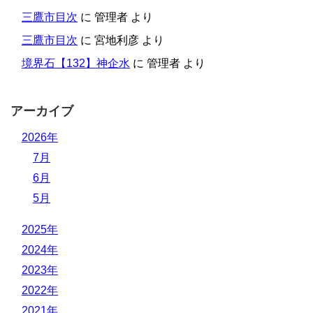
三鷹市目次
に
管理者
より
三鷹市目次
に
宮地利彦
より
境界石【132】神企水
に
管理者
より
アーカイブ
2026年
7月
6月
5月
2025年
2024年
2023年
2022年
2021年