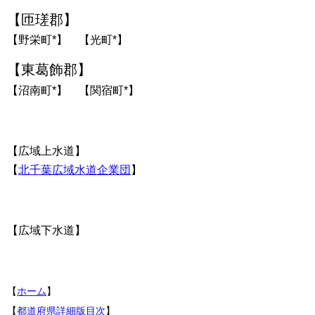
【匝瑳郡】
【野栄町*】 【光町*】
【東葛飾郡】
【沼南町*】 【関宿町*】
【広域上水道】
【
北千葉広域水道企業団
】
【広域下水道】
【
ホーム
】
【
都道府県詳細版目次
】