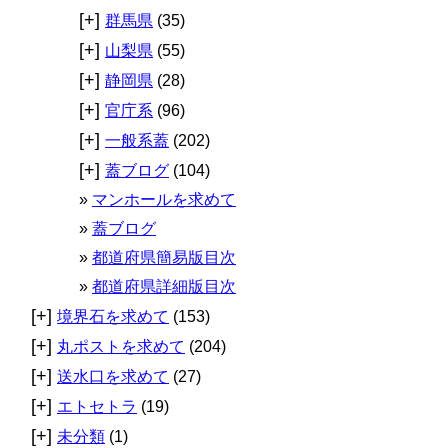
[+]
群馬県
(35)
[+]
山梨県
(55)
[+]
静岡県
(28)
[+]
官庁系
(96)
[+]
一般系蓋
(202)
[+]
蓋ブログ
(104)
マンホールを求めて
蓋ブログ
都道府県簡易版目次
都道府県詳細版目次
[+]
境界石を求めて
(153)
[+]
丸ポストを求めて
(204)
[+]
送水口を求めて
(27)
[+]
エトセトラ
(19)
[+]
未分類
(1)