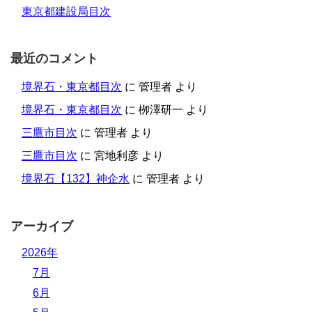
東京都建設局目次
最近のコメント
境界石・東京都目次
に
管理者
より
境界石・東京都目次
に
栁澤研一
より
三鷹市目次
に
管理者
より
三鷹市目次
に
宮地利彦
より
境界石【132】神企水
に
管理者
より
アーカイブ
2026年
7月
6月