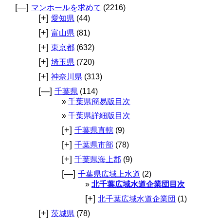
[—]
マンホールを求めて
(2216)
[+]
愛知県
(44)
[+]
富山県
(81)
[+]
東京都
(632)
[+]
埼玉県
(720)
[+]
神奈川県
(313)
[—]
千葉県
(114)
千葉県簡易版目次
千葉県詳細版目次
[+]
千葉県直轄
(9)
[+]
千葉県市部
(78)
[+]
千葉県海上郡
(9)
[—]
千葉県広域上水道
(2)
北千葉広域水道企業団目次
[+]
北千葉広域水道企業団
(1)
[+]
茨城県
(78)