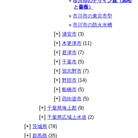
市川市のデザイン蓋（黒松
と薔薇）
市川市の東京市型
市川市の防火水槽
[+]
浦安市
(3)
[+]
木更津市
(11)
[+]
君津市
(7)
[+]
千葉市
(5)
[+]
習志野市
(7)
[+]
野田市
(14)
[+]
船橋市
(5)
[+]
四街道市
(5)
[+]
千葉県海上郡
(9)
[+]
千葉県広域上水道
(2)
[+]
茨城県
(78)
[+]
群馬県
(35)