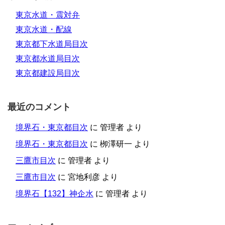
東京水道・震対弁
東京水道・配線
東京都下水道局目次
東京都水道局目次
東京都建設局目次
最近のコメント
境界石・東京都目次
に
管理者
より
境界石・東京都目次
に
栁澤研一
より
三鷹市目次
に
管理者
より
三鷹市目次
に
宮地利彦
より
境界石【132】神企水
に
管理者
より