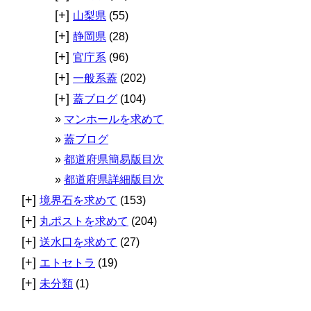
[+]
山梨県
(55)
[+]
静岡県
(28)
[+]
官庁系
(96)
[+]
一般系蓋
(202)
[+]
蓋ブログ
(104)
マンホールを求めて
蓋ブログ
都道府県簡易版目次
都道府県詳細版目次
[+]
境界石を求めて
(153)
[+]
丸ポストを求めて
(204)
[+]
送水口を求めて
(27)
[+]
エトセトラ
(19)
[+]
未分類
(1)