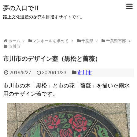
夢の入口でⅡ
路上文化遺産の探究を目指すサイトです。
ホーム
マンホールを求めて
千葉県
千葉県市部
市川市
市川市のデザイン蓋（黒松と薔薇）
2019/6/27
2020/11/23
市川市
市川市の木「黒松」と市の花「薔薇」を描いた雨水
用のデ
ザイン蓋です。