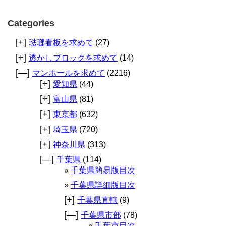
Categories
[+]
琺瑯看板を求めて
(27)
[+]
透かしブロックを求めて
(14)
[—]
マンホールを求めて
(2216)
[+]
愛知県
(44)
[+]
富山県
(81)
[+]
東京都
(632)
[+]
埼玉県
(720)
[+]
神奈川県
(313)
[—]
千葉県
(114)
千葉県簡易版目次
千葉県詳細版目次
[+]
千葉県直轄
(9)
[—]
千葉県市部
(78)
千葉市目次