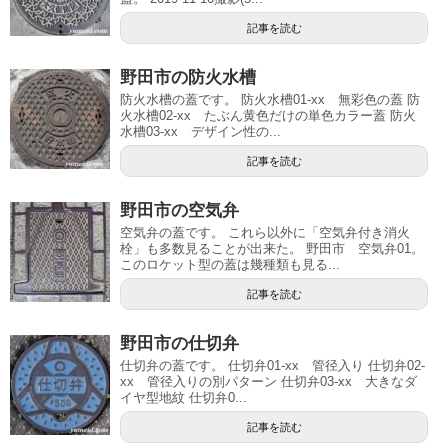
記事を読む
野田市の防火水槽
防火水槽の蓋です。 防火水槽01-xx 無彩色の蓋 防
火水槽02-xx たぶん黄色だけの単色カラー蓋 防火
水槽03-xx デザイン性の...
記事を読む
野田市の空気弁
空気弁の蓋です。 これら以外に「空気弁付き消火
栓」も多数見ることが出来た。 野田市 空気弁01。
このロケット型の蓋は幾種類も見る...
記事を読む
野田市の仕切弁
仕切弁の蓋です。 仕切弁01-xx 管径入り 仕切弁02-
xx 管径入りの別パターン 仕切弁03-xx 大きなダ
イヤ型地紋 仕切弁0...
記事を読む