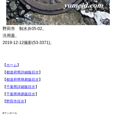
野田市 制水弁05-02。
汎用蓋。
2019-12-12撮影(53-3371)。
【
ホーム
】
【
都道府県詳細版目次
】
【
都道府県簡易版目次
】
【
千葉県詳細版目次
】
【
千葉県簡易版目次
】
【
野田市目次
】
#マンホール