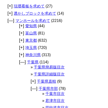
[+]
琺瑯看板を求めて
(27)
[+]
透かしブロックを求めて
(14)
[—]
マンホールを求めて
(2216)
[+]
愛知県
(44)
[+]
富山県
(81)
[+]
東京都
(632)
[+]
埼玉県
(720)
[+]
神奈川県
(313)
[—]
千葉県
(114)
千葉県簡易版目次
千葉県詳細版目次
[+]
千葉県直轄
(9)
[—]
千葉県市部
(78)
千葉市目次
君津市目次
四街道市目次