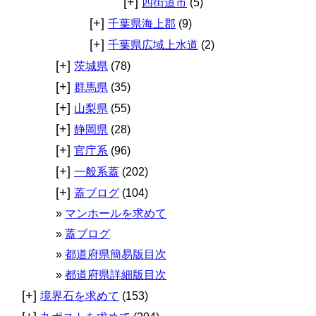
[+]
四街道市
(5)
[+]
千葉県海上郡
(9)
[+]
千葉県広域上水道
(2)
[+]
茨城県
(78)
[+]
群馬県
(35)
[+]
山梨県
(55)
[+]
静岡県
(28)
[+]
官庁系
(96)
[+]
一般系蓋
(202)
[+]
蓋ブログ
(104)
マンホールを求めて
蓋ブログ
都道府県簡易版目次
都道府県詳細版目次
[+]
境界石を求めて
(153)