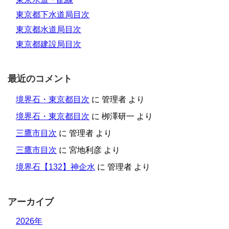
東京都下水道局目次
東京都水道局目次
東京都建設局目次
最近のコメント
境界石・東京都目次
に
管理者
より
境界石・東京都目次
に
栁澤研一
より
三鷹市目次
に
管理者
より
三鷹市目次
に
宮地利彦
より
境界石【132】神企水
に
管理者
より
アーカイブ
2026年