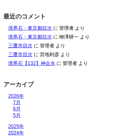
最近のコメント
境界石・東京都目次
に
管理者
より
境界石・東京都目次
に
栁澤研一
より
三鷹市目次
に
管理者
より
三鷹市目次
に
宮地利彦
より
境界石【132】神企水
に
管理者
より
アーカイブ
2026年
7月
6月
5月
2025年
2024年