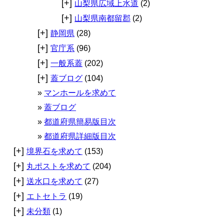
[+]
山梨県広域上水道
(2)
[+]
山梨県南都留郡
(2)
[+]
静岡県
(28)
[+]
官庁系
(96)
[+]
一般系蓋
(202)
[+]
蓋ブログ
(104)
マンホールを求めて
蓋ブログ
都道府県簡易版目次
都道府県詳細版目次
[+]
境界石を求めて
(153)
[+]
丸ポストを求めて
(204)
[+]
送水口を求めて
(27)
[+]
エトセトラ
(19)
[+]
未分類
(1)