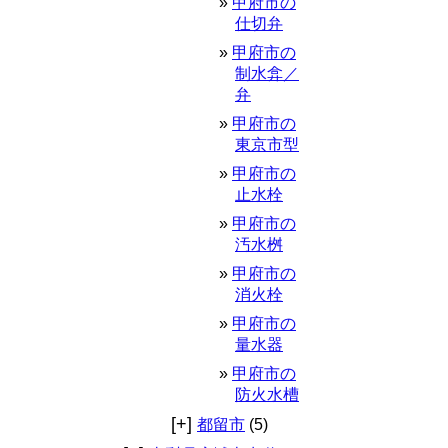
甲府市の
仕切弁
甲府市の
制水弇／
弁
甲府市の
東京市型
甲府市の
止水栓
甲府市の
汚水桝
甲府市の
消火栓
甲府市の
量水器
甲府市の
防火水槽
[+]
都留市
(5)