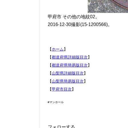
甲府市 その他の地紋02。
2016-12-30撮影(15-1200566)。
【
ホーム
】
【
都道府県詳細版目次
】
【
都道府県簡易版目次
】
【
山梨県詳細版目次
】
【
山梨県簡易版目次
】
【
甲府市目次
】
#マンホール
フォローする