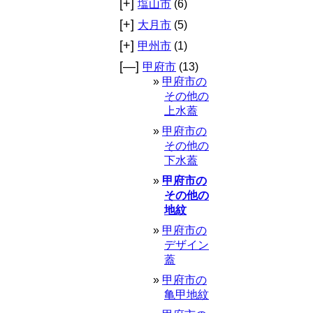
[+]
塩山市
(6)
[+]
大月市
(5)
[+]
甲州市
(1)
[—]
甲府市
(13)
甲府市の
その他の
上水蓋
甲府市の
その他の
下水蓋
甲府市の
その他の
地紋
甲府市の
デザイン
蓋
甲府市の
亀甲地紋