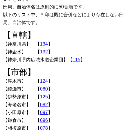
部局、自治体名は原則的に50音順です。
以下のリスト中、＊印は既に合併などにより存在しない部
局、自治体です。
【直轄】
【神奈川県】 【
134
】
【神企水】 【
132
】
【神奈川県内広域水道企業団】【
115
】
【市部】
【厚木市】 【
124
】
【綾瀬市】 【
080
】
【伊勢原市】 【
125
】
【海老名市】 【
082
】
【小田原市】 【
097
】
【鎌倉市】 【
096
】
【相模原市】 【
078
】