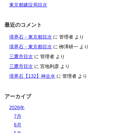
東京都建設局目次
最近のコメント
境界石・東京都目次
に
管理者
より
境界石・東京都目次
に
栁澤研一
より
三鷹市目次
に
管理者
より
三鷹市目次
に
宮地利彦
より
境界石【132】神企水
に
管理者
より
アーカイブ
2026年
7月
6月