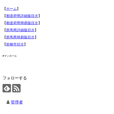
【
ホーム
】
【
都道府県詳細版目次
】
【
都道府県簡易版目次
】
【
群馬県詳細版目次
】
【
群馬県簡易版目次
】
【
前橋市目次
】
#マンホール
フォローする
管理者