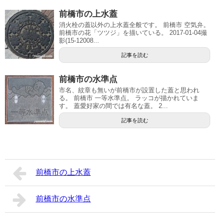
前橋市の上水蓋
消火栓の蓋以外の上水蓋全般です。 前橋市 空気弁。
前橋市の花「ツツジ」を描いている。 2017-01-04撮
影(15-12008...
記事を読む
前橋市の水準点
市名、紋章も無いが前橋市が設置した蓋と思われ
る。 前橋市 一等水準点。 ラッコが描かれていま
す。 蓋愛好家の間では有名な蓋。 2...
記事を読む
前橋市の上水蓋
前橋市の水準点