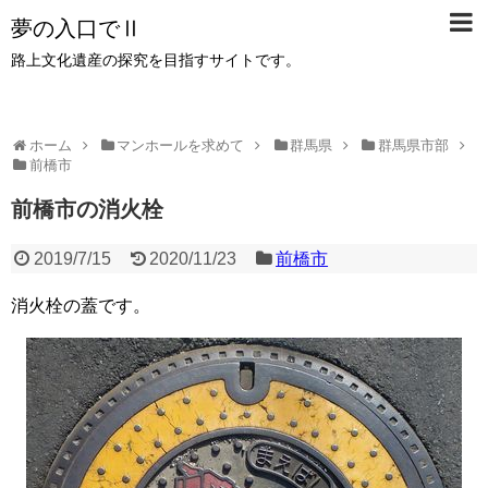
夢の入口でⅡ
路上文化遺産の探究を目指すサイトです。
ホーム
マンホールを求めて
群馬県
群馬県市部
前橋市
前橋市の消火栓
2019/7/15
2020/11/23
前橋市
消火栓の蓋です。