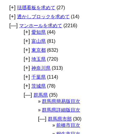
[+]
琺瑯看板を求めて
(27)
[+]
透かしブロックを求めて
(14)
[—]
マンホールを求めて
(2216)
[+]
愛知県
(44)
[+]
富山県
(81)
[+]
東京都
(632)
[+]
埼玉県
(720)
[+]
神奈川県
(313)
[+]
千葉県
(114)
[+]
茨城県
(78)
[—]
群馬県
(35)
群馬県簡易版目次
群馬県詳細版目次
[—]
群馬県市部
(30)
前橋市目次
桐生市目次