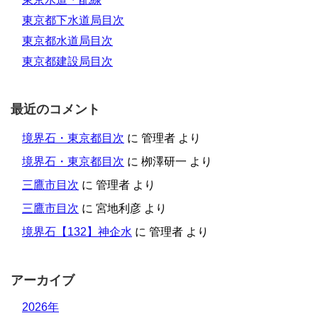
東京都下水道局目次
東京都水道局目次
東京都建設局目次
最近のコメント
境界石・東京都目次
に
管理者
より
境界石・東京都目次
に
栁澤研一
より
三鷹市目次
に
管理者
より
三鷹市目次
に
宮地利彦
より
境界石【132】神企水
に
管理者
より
アーカイブ
2026年