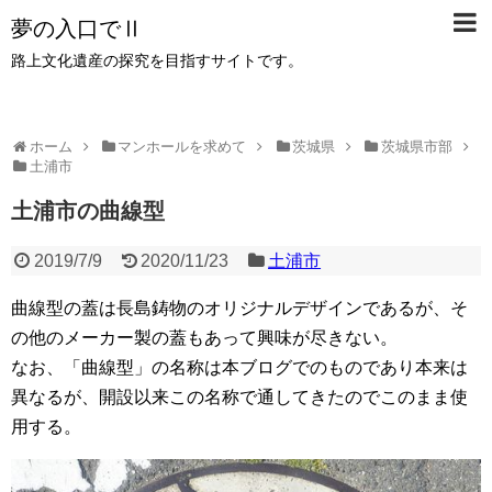
夢の入口でⅡ
路上文化遺産の探究を目指すサイトです。
ホーム
マンホールを求めて
茨城県
茨城県市部
土浦市
土浦市の曲線型
2019/7/9
2020/11/23
土浦市
曲線型の蓋は長島鋳物のオリジナルデザインであるが、そ
の他のメーカー製の蓋もあって興味が尽きない。
なお、「曲線型」の名称は本ブログでのものであり本来は
異なるが、開設以来この名称で通してきたのでこのまま使
用する。