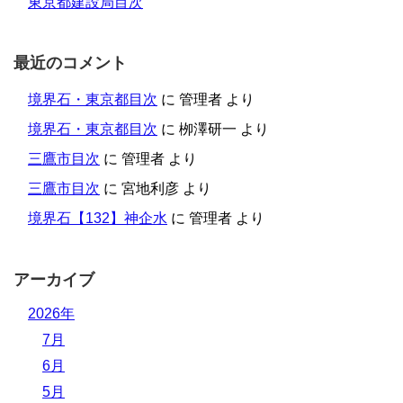
東京都建設局目次
最近のコメント
境界石・東京都目次
に
管理者
より
境界石・東京都目次
に
栁澤研一
より
三鷹市目次
に
管理者
より
三鷹市目次
に
宮地利彦
より
境界石【132】神企水
に
管理者
より
アーカイブ
2026年
7月
6月
5月