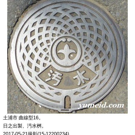
土浦市 曲線型16。
日之出製、汚水桝。
2017-05-21撮影(15-12200234)。