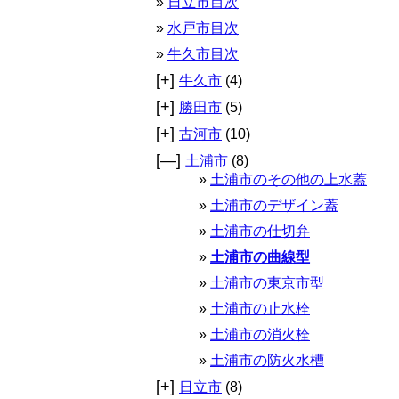
日立市目次
水戸市目次
牛久市目次
[+]
牛久市
(4)
[+]
勝田市
(5)
[+]
古河市
(10)
[—]
土浦市
(8)
土浦市のその他の上水蓋
土浦市のデザイン蓋
土浦市の仕切弁
土浦市の曲線型
土浦市の東京市型
土浦市の止水栓
土浦市の消火栓
土浦市の防火水槽
[+]
日立市
(8)