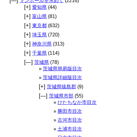
[—]
マンホールを求めて
(2216)
[+]
愛知県
(44)
[+]
富山県
(81)
[+]
東京都
(632)
[+]
埼玉県
(720)
[+]
神奈川県
(313)
[+]
千葉県
(114)
[—]
茨城県
(78)
茨城県簡易版目次
茨城県詳細版目次
[+]
茨城県猿島郡
(9)
[—]
茨城県市部
(55)
ひたちなか市目次
勝田市目次
古河市目次
土浦市目次