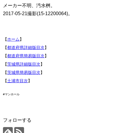
メーカー不明、汚水桝。
2017-05-21撮影(15-12200064)。
【
ホーム
】
【
都道府県詳細版目次
】
【
都道府県簡易版目次
】
【
茨城県詳細版目次
】
【
茨城県簡易版目次
】
【
土浦市目次
】
#マンホール
フォローする