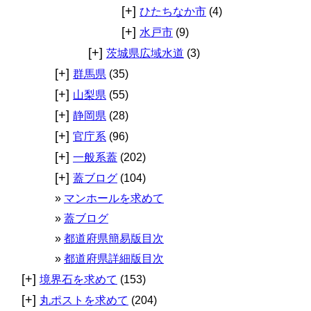
[+]
ひたちなか市
(4)
[+]
水戸市
(9)
[+]
茨城県広域水道
(3)
[+]
群馬県
(35)
[+]
山梨県
(55)
[+]
静岡県
(28)
[+]
官庁系
(96)
[+]
一般系蓋
(202)
[+]
蓋ブログ
(104)
マンホールを求めて
蓋ブログ
都道府県簡易版目次
都道府県詳細版目次
[+]
境界石を求めて
(153)
[+]
丸ポストを求めて
(204)