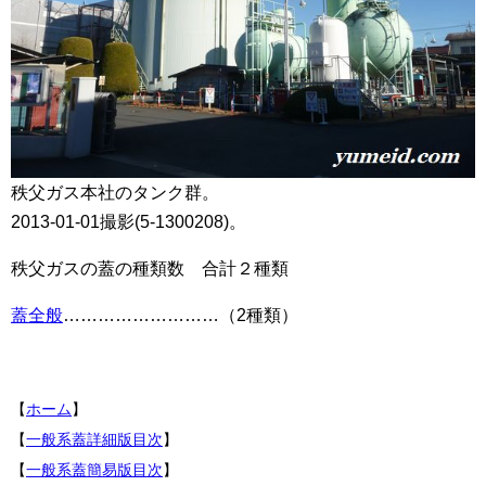
秩父ガス本社のタンク群。
2013-01-01撮影(5-1300208)。
秩父ガスの蓋の種類数 合計２種類
蓋全般
………………………（2種類）
【
ホーム
】
【
一般系蓋詳細版目次
】
【
一般系蓋簡易版目次
】