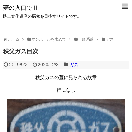
夢の入口でⅡ
路上文化遺産の探究を目指すサイトです。
ホーム
マンホールを求めて
一般系蓋
ガス
秩父ガス目次
2019/9/2
2020/12/3
ガス
秩父ガスの蓋に見られる紋章
特になし