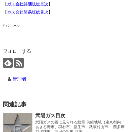
【
ガス会社詳細版総目次
】
【
ガス会社簡易版総目次
】
#マンホール
フォローする
管理者
関連記事
武陽ガス目次
武陽ガスの蓋に見られる紋章 供給地域（東京都内）
あきる野市、羽村市、福生市、武蔵村山市、 西多摩
郡瑞穂町、同日の出町 武陽...