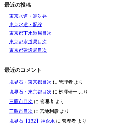
最近の投稿
東京水道・震対弁
東京水道・配線
東京都下水道局目次
東京都水道局目次
東京都建設局目次
最近のコメント
境界石・東京都目次
に
管理者
より
境界石・東京都目次
に
栁澤研一
より
三鷹市目次
に
管理者
より
三鷹市目次
に
宮地利彦
より
境界石【132】神企水
に
管理者
より