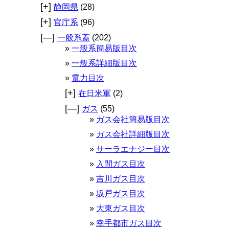
[+]
静岡県
(28)
[+]
官庁系
(96)
[—]
一般系蓋
(202)
一般系簡易版目次
一般系詳細版目次
電力目次
[+]
在日米軍
(2)
[—]
ガス
(55)
ガス会社簡易版目次
ガス会社詳細版目次
サーラエナジー目次
入間ガス目次
吉川ガス目次
坂戸ガス目次
大東ガス目次
幸手都市ガス目次