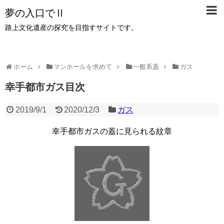
夢の入口でⅡ
路上文化遺産の探究を目指すサイトです。
ホーム
マンホールを求めて
一般系蓋
ガス
幸手都市ガス目次
2019/9/1
2020/12/3
ガス
幸手都市ガスの蓋に見られる紋章