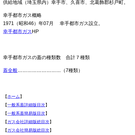
供給地域（埼玉県内）幸手市、久喜市、北葛飾郡杉戸町。
幸手都市ガス概略
1971（昭和46）年07月 幸手都市ガス設立。
幸手都市ガス
HP
幸手都市ガスの蓋の種類数 合計７種類
蓋全般
………………………（7種類）
【
ホーム
】
【
一般系蓋詳細版目次
】
【
一般系蓋簡易版目次
】
【
ガス会社詳細版総目次
】
【
ガス会社簡易版総目次
】