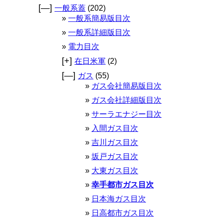
[—]
一般系蓋
(202)
一般系簡易版目次
一般系詳細版目次
電力目次
[+]
在日米軍
(2)
[—]
ガス
(55)
ガス会社簡易版目次
ガス会社詳細版目次
サーラエナジー目次
入間ガス目次
吉川ガス目次
坂戸ガス目次
大東ガス目次
幸手都市ガス目次
日本海ガス目次
日高都市ガス目次