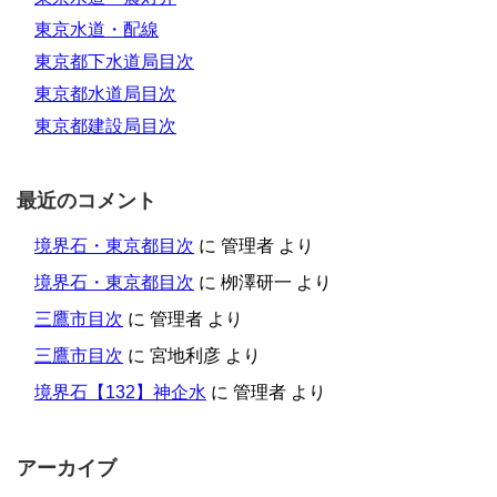
東京水道・配線
東京都下水道局目次
東京都水道局目次
東京都建設局目次
最近のコメント
境界石・東京都目次
に
管理者
より
境界石・東京都目次
に
栁澤研一
より
三鷹市目次
に
管理者
より
三鷹市目次
に
宮地利彦
より
境界石【132】神企水
に
管理者
より
アーカイブ