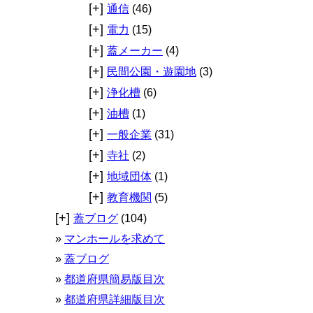
[+]
通信
(46)
[+]
電力
(15)
[+]
蓋メーカー
(4)
[+]
民間公園・遊園地
(3)
[+]
浄化槽
(6)
[+]
油槽
(1)
[+]
一般企業
(31)
[+]
寺社
(2)
[+]
地域団体
(1)
[+]
教育機関
(5)
[+]
蓋ブログ
(104)
マンホールを求めて
蓋ブログ
都道府県簡易版目次
都道府県詳細版目次