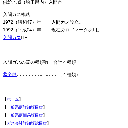
供給地域（埼玉県内）入間市
入間ガス概略
1972（昭和47）年 入間ガス設立。
1992（平成04）年 現在のロゴマーク採用。
入間ガス
HP
入間ガスの蓋の種類数 合計４種類
蓋全般
………………………（４種類）
【
ホーム
】
【
一般系蓋詳細版目次
】
【
一般系蓋簡易版目次
】
【
ガス会社詳細版総目次
】