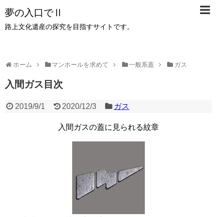
夢の入口でⅡ
路上文化遺産の探究を目指すサイトです。
ホーム
マンホールを求めて
一般系蓋
ガス
入間ガス目次
2019/9/1
2020/12/3
ガス
入間ガスの蓋に見られる紋章