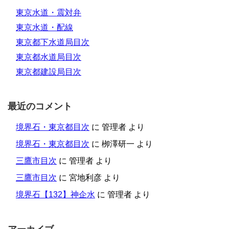
東京水道・震対弁
東京水道・配線
東京都下水道局目次
東京都水道局目次
東京都建設局目次
最近のコメント
境界石・東京都目次
に
管理者
より
境界石・東京都目次
に
栁澤研一
より
三鷹市目次
に
管理者
より
三鷹市目次
に
宮地利彦
より
境界石【132】神企水
に
管理者
より