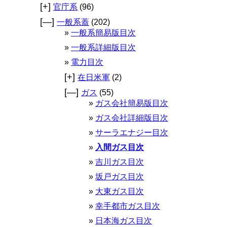
[+]
官庁系
(96)
[—]
一般系蓋
(202)
一般系簡易版目次
一般系詳細版目次
電力目次
[+]
在日米軍
(2)
[—]
ガス
(55)
ガス会社簡易版目次
ガス会社詳細版目次
サーラエナジー目次
入間ガス目次
吉川ガス目次
坂戸ガス目次
大東ガス目次
幸手都市ガス目次
日本海ガス目次