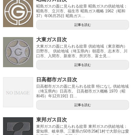
昭島ガスの蓋に見られる紋章 昭島ガスの供給地域：
昭島市、立川市、福生市 昭島ガス概略 1962（昭和
37）年06月25日 昭島ガス...
記事を読む
大東ガス目次
大東ガスの蓋に見られる紋章 供給地域（東京都内）
日野市。 供給地域（埼玉県内）朝霞市、志木市、川
口市、入間市、新座市、所沢市、富士見...
記事を読む
日高都市ガス目次
日高都市ガスの蓋に見られる紋章 特になし 供給地域
（埼玉県内）日高市。 日高都市ガス概略 1970（昭
和45）年12月19日 日...
記事を読む
東邦ガス目次
東邦ガスの蓋に見られる紋章 東邦ガスの供給地域：
愛知県、岐阜県、三重県の50市25町1村で大部分は愛