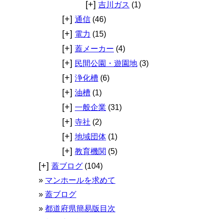
[+]
吉川ガス
(1)
[+]
通信
(46)
[+]
電力
(15)
[+]
蓋メーカー
(4)
[+]
民間公園・遊園地
(3)
[+]
浄化槽
(6)
[+]
油槽
(1)
[+]
一般企業
(31)
[+]
寺社
(2)
[+]
地域団体
(1)
[+]
教育機関
(5)
[+]
蓋ブログ
(104)
マンホールを求めて
蓋ブログ
都道府県簡易版目次