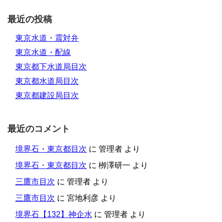
最近の投稿
東京水道・震対弁
東京水道・配線
東京都下水道局目次
東京都水道局目次
東京都建設局目次
最近のコメント
境界石・東京都目次
に
管理者
より
境界石・東京都目次
に
栁澤研一
より
三鷹市目次
に
管理者
より
三鷹市目次
に
宮地利彦
より
境界石【132】神企水
に
管理者
より