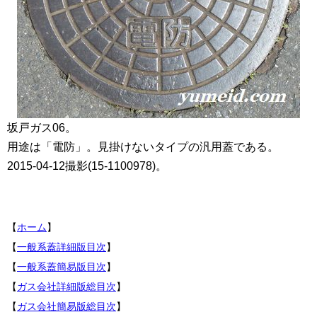
坂戸ガス06。
用途は「電防」。見掛けないタイプの汎用蓋である。
2015-04-12撮影(15-1100978)。
【
ホーム
】
【
一般系蓋詳細版目次
】
【
一般系蓋簡易版目次
】
【
ガス会社詳細版総目次
】
【
ガス会社簡易版総目次
】