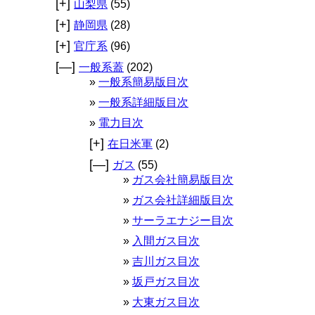
[+]
山梨県
(55)
[+]
静岡県
(28)
[+]
官庁系
(96)
[—]
一般系蓋
(202)
一般系簡易版目次
一般系詳細版目次
電力目次
[+]
在日米軍
(2)
[—]
ガス
(55)
ガス会社簡易版目次
ガス会社詳細版目次
サーラエナジー目次
入間ガス目次
吉川ガス目次
坂戸ガス目次
大東ガス目次