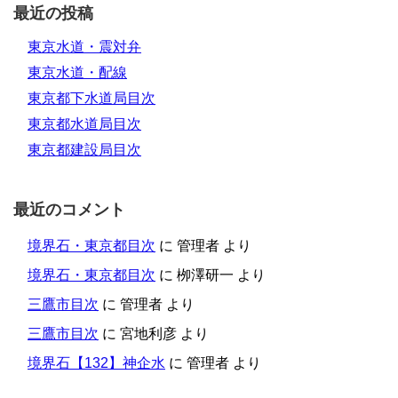
最近の投稿
東京水道・震対弁
東京水道・配線
東京都下水道局目次
東京都水道局目次
東京都建設局目次
最近のコメント
境界石・東京都目次
に
管理者
より
境界石・東京都目次
に
栁澤研一
より
三鷹市目次
に
管理者
より
三鷹市目次
に
宮地利彦
より
境界石【132】神企水
に
管理者
より