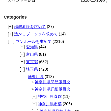
カウント開始日:
2018-11-20(火)
Categories
[+]
琺瑯看板を求めて
(27)
[+]
透かしブロックを求めて
(14)
[—]
マンホールを求めて
(2216)
[+]
愛知県
(44)
[+]
富山県
(81)
[+]
東京都
(632)
[+]
埼玉県
(720)
[—]
神奈川県
(313)
神奈川県簡易版目次
神奈川県詳細版目次
[+]
神奈川県直轄
(11)
[+]
神奈川県市部
(206)