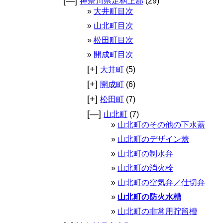
[—]
神奈川県足柄上郡
(29)
大井町目次
山北町目次
松田町目次
開成町目次
[+]
大井町
(5)
[+]
開成町
(6)
[+]
松田町
(7)
[—]
山北町
(7)
山北町のその他の下水蓋
山北町のデザイン蓋
山北町の制水弁
山北町の消火栓
山北町の空気弁／仕切弁
山北町の防火水槽
山北町の非常用貯留槽