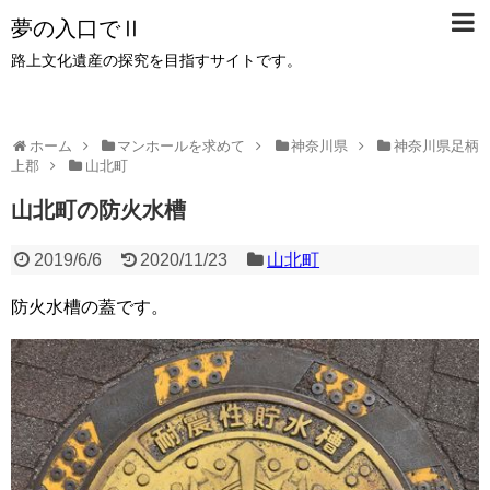
夢の入口でⅡ
路上文化遺産の探究を目指すサイトです。
ホーム
マンホールを求めて
神奈川県
神奈川県足柄
上郡
山北町
山北町の防火水槽
2019/6/6
2020/11/23
山北町
防火水槽の蓋です。