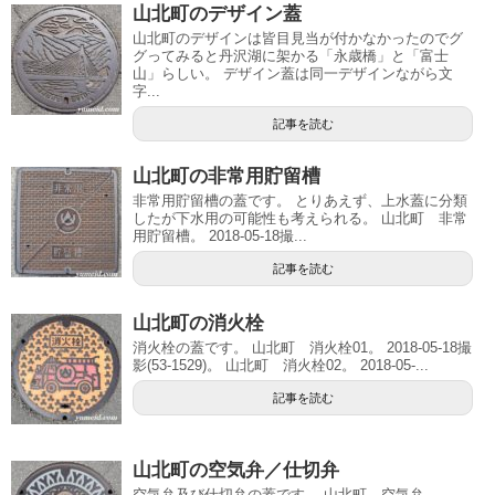
山北町のデザイン蓋
山北町のデザインは皆目見当が付かなかったのでグ
グってみると丹沢湖に架かる「永歳橋」と「富士
山」らしい。 デザイン蓋は同一デザインながら文
字...
記事を読む
山北町の非常用貯留槽
非常用貯留槽の蓋です。 とりあえず、上水蓋に分類
したが下水用の可能性も考えられる。 山北町 非常
用貯留槽。 2018-05-18撮...
記事を読む
山北町の消火栓
消火栓の蓋です。 山北町 消火栓01。 2018-05-18撮
影(53-1529)。 山北町 消火栓02。 2018-05-...
記事を読む
山北町の空気弁／仕切弁
空気弁及び仕切弁の蓋です。 山北町 空気弁。