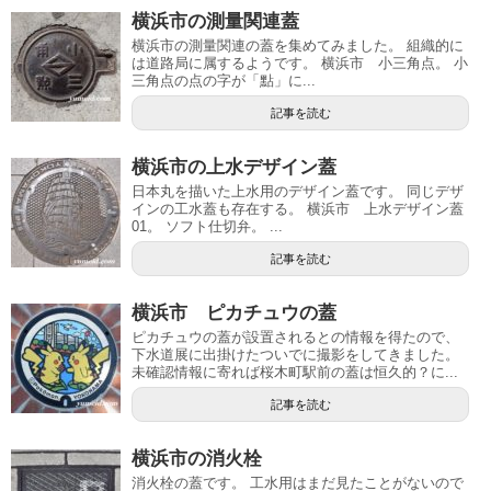
横浜市の測量関連蓋
横浜市の測量関連の蓋を集めてみました。 組織的に
は道路局に属するようです。 横浜市 小三角点。 小
三角点の点の字が「點」に...
記事を読む
横浜市の上水デザイン蓋
日本丸を描いた上水用のデザイン蓋です。 同じデザ
インの工水蓋も存在する。 横浜市 上水デザイン蓋
01。 ソフト仕切弁。 ...
記事を読む
横浜市 ピカチュウの蓋
ピカチュウの蓋が設置されるとの情報を得たので、
下水道展に出掛けたついでに撮影をしてきました。
未確認情報に寄れば桜木町駅前の蓋は恒久的？に...
記事を読む
横浜市の消火栓
消火栓の蓋です。 工水用はまだ見たことがないので