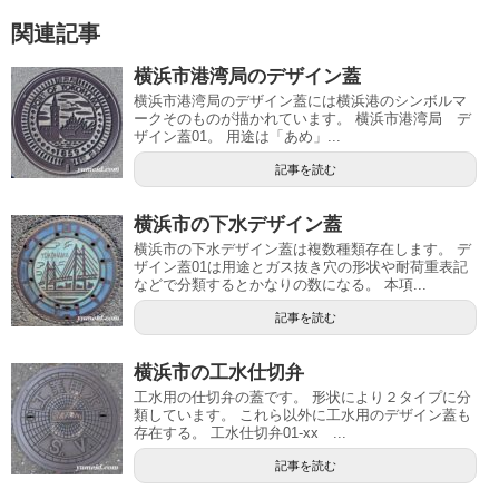
関連記事
横浜市港湾局のデザイン蓋
横浜市港湾局のデザイン蓋には横浜港のシンボルマ
ークそのものが描かれています。 横浜市港湾局 デ
ザイン蓋01。 用途は「あめ」...
記事を読む
横浜市の下水デザイン蓋
横浜市の下水デザイン蓋は複数種類存在します。 デ
ザイン蓋01は用途とガス抜き穴の形状や耐荷重表記
などで分類するとかなりの数になる。 本項...
記事を読む
横浜市の工水仕切弁
工水用の仕切弁の蓋です。 形状により２タイプに分
類しています。 これら以外に工水用のデザイン蓋も
存在する。 工水仕切弁01-xx ...
記事を読む