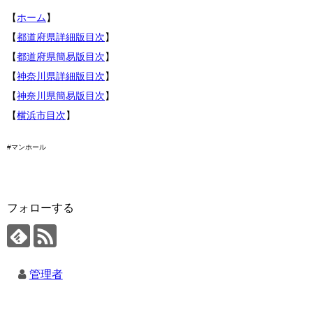
【
ホーム
】
【
都道府県詳細版目次
】
【
都道府県簡易版目次
】
【
神奈川県詳細版目次
】
【
神奈川県簡易版目次
】
【
横浜市目次
】
#マンホール
フォローする
管理者