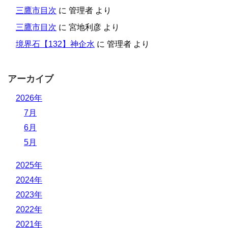
三鷹市目次
に
管理者
より
三鷹市目次
に
宮地利彦
より
境界石【132】神企水
に
管理者
より
アーカイブ
2026年
7月
6月
5月
2025年
2024年
2023年
2022年
2021年