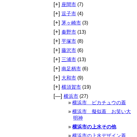
[+]
座間市
(7)
[+]
逗子市
(4)
[+]
茅ヶ崎市
(3)
[+]
秦野市
(13)
[+]
平塚市
(8)
[+]
藤沢市
(6)
[+]
三浦市
(13)
[+]
南足柄市
(6)
[+]
大和市
(9)
[+]
横須賀市
(19)
[—]
横浜市
(27)
横浜市 ピカチュウの蓋
横浜市 擬似蓋 お笑い大
明神
横浜市の上水その他
横浜市の上水デザイン蓋