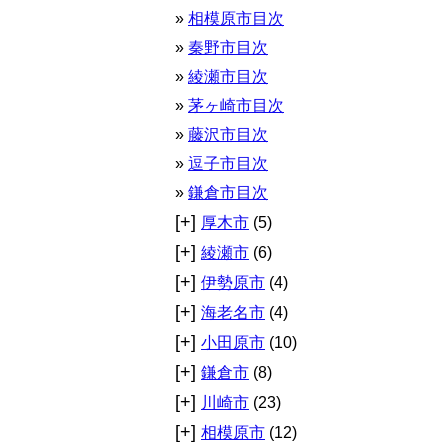
相模原市目次
秦野市目次
綾瀬市目次
茅ヶ崎市目次
藤沢市目次
逗子市目次
鎌倉市目次
[+]
厚木市
(5)
[+]
綾瀬市
(6)
[+]
伊勢原市
(4)
[+]
海老名市
(4)
[+]
小田原市
(10)
[+]
鎌倉市
(8)
[+]
川崎市
(23)
[+]
相模原市
(12)