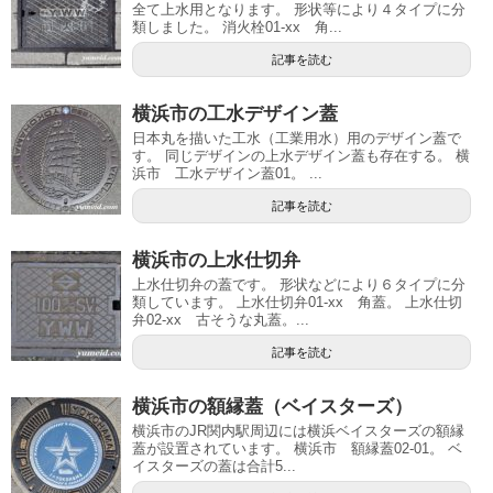
全て上水用となります。 形状等により４タイプに分
類しました。 消火栓01-xx 角...
記事を読む
横浜市の工水デザイン蓋
日本丸を描いた工水（工業用水）用のデザイン蓋で
す。 同じデザインの上水デザイン蓋も存在する。 横
浜市 工水デザイン蓋01。 ...
記事を読む
横浜市の上水仕切弁
上水仕切弁の蓋です。 形状などにより６タイプに分
類しています。 上水仕切弁01-xx 角蓋。 上水仕切
弁02-xx 古そうな丸蓋。...
記事を読む
横浜市の額縁蓋（ベイスターズ）
横浜市のJR関内駅周辺には横浜ベイスターズの額縁
蓋が設置されています。 横浜市 額縁蓋02-01。 ベ
イスターズの蓋は合計5...