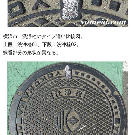
横浜市 洗浄栓のタイプ違い比較図。
上段：洗浄栓01、下段：洗浄栓02。
蝶番部分の形状が異なる。