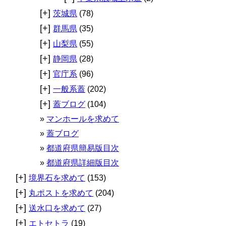
[+]
茨城県
(78)
[+]
群馬県
(35)
[+]
山梨県
(55)
[+]
静岡県
(28)
[+]
官庁系
(96)
[+]
一般系蓋
(202)
[+]
蓋ブログ
(104)
マンホールを求めて
蓋ブログ
都道府県簡易版目次
都道府県詳細版目次
[+]
境界石を求めて
(153)
[+]
丸ポストを求めて
(204)
[+]
送水口を求めて
(27)
[+]
エトセトラ
(19)