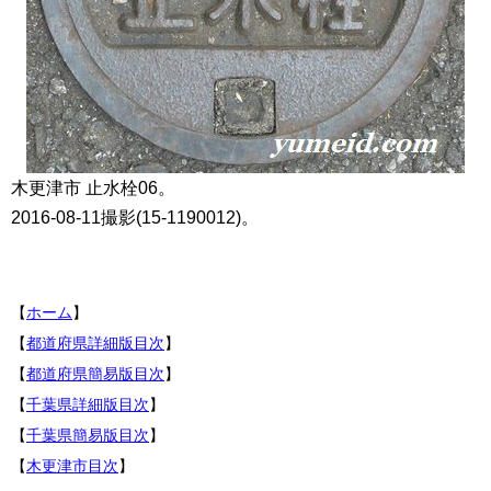
木更津市 止水栓06。
2016-08-11撮影(15-1190012)。
【
ホーム
】
【
都道府県詳細版目次
】
【
都道府県簡易版目次
】
【
千葉県詳細版目次
】
【
千葉県簡易版目次
】
【
木更津市目次
】