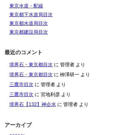
東京水道・配線
東京都下水道局目次
東京都水道局目次
東京都建設局目次
最近のコメント
境界石・東京都目次
に
管理者
より
境界石・東京都目次
に
栁澤研一
より
三鷹市目次
に
管理者
より
三鷹市目次
に
宮地利彦
より
境界石【132】神企水
に
管理者
より
アーカイブ