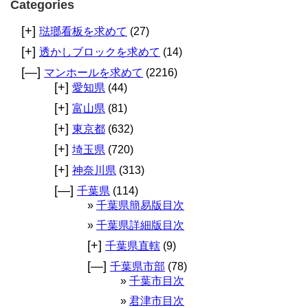
Categories
[+]
琺瑯看板を求めて
(27)
[+]
透かしブロックを求めて
(14)
[—]
マンホールを求めて
(2216)
[+]
愛知県
(44)
[+]
富山県
(81)
[+]
東京都
(632)
[+]
埼玉県
(720)
[+]
神奈川県
(313)
[—]
千葉県
(114)
千葉県簡易版目次
千葉県詳細版目次
[+]
千葉県直轄
(9)
[—]
千葉県市部
(78)
千葉市目次
君津市目次