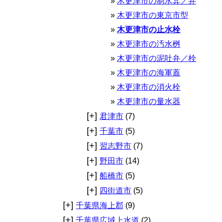
木更津市の制水弇／弁
木更津市の東京市型
木更津市の止水栓
木更津市の汚水桝
木更津市の泥吐弁／栓
木更津市の海軍蓋
木更津市の消火栓
木更津市の量水器
[+]
君津市
(7)
[+]
千葉市
(5)
[+]
習志野市
(7)
[+]
野田市
(14)
[+]
船橋市
(5)
[+]
四街道市
(5)
[+]
千葉県海上郡
(9)
[+]
千葉県広域上水道
(2)