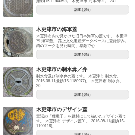
撮影(15-1190059)。 木更津市 汚水桝02。 201...
記事を読む
木更津市の海軍蓋
木更津市内で見かけた旧日本海軍の蓋です。 木更津
市 海軍蓋。 路上文化遺産データベースに登録済み。
錨のマークを見た瞬間、感激で心...
記事を読む
木更津市の制水弇／弁
制水弇及び制水弁の蓋です。 木更津市 制水弇。
2016-08-11撮影(15-1180977)。 木更津市 制水弁。
20...
記事を読む
木更津市のデザイン蓋
童謡の「狸囃子」を題材にして描いたデザイン蓋で
す。 木更津市 デザイン蓋01。 2016-08-11撮影(15-
1190116)。 ...
記事を読む