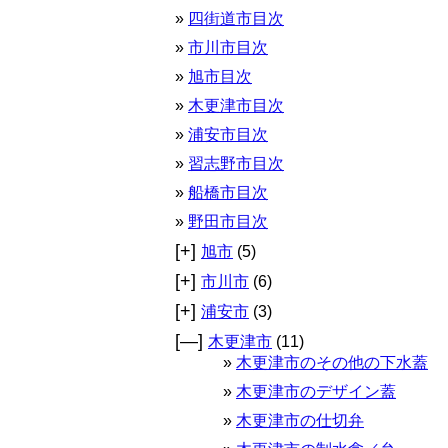
四街道市目次
市川市目次
旭市目次
木更津市目次
浦安市目次
習志野市目次
船橋市目次
野田市目次
[+]
旭市
(5)
[+]
市川市
(6)
[+]
浦安市
(3)
[—]
木更津市
(11)
木更津市のその他の下水蓋
木更津市のデザイン蓋
木更津市の仕切弁