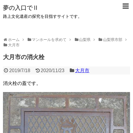
夢の入口でⅡ
路上文化遺産の探究を目指すサイトです。
ホーム
マンホールを求めて
山梨県
山梨県市部
大月市
大月市の消火栓
2019/7/18
2020/11/23
大月市
消火栓の蓋です。