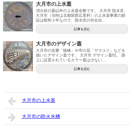
大月市の上水蓋
消火栓の蓋以外の上水蓋全般です。 大月市 阻水弇。
大月市（当時は北都留郡広里村）の上水道事業の創
設は昭和３年なので、阻水弇の存在自...
記事を読む
大月市のデザイン蓋
大月市の名勝「猿橋」や市の花「ヤマユリ」などを
描いたデザイン蓋です。 大月市 デザイン蓋01。 路
上に設置されているカラー蓋は少ない...
記事を読む
大月市の上水蓋
大月市の防火水槽