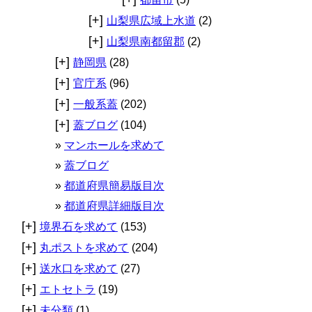
[+]
山梨県広域上水道
(2)
[+]
山梨県南都留郡
(2)
[+]
静岡県
(28)
[+]
官庁系
(96)
[+]
一般系蓋
(202)
[+]
蓋ブログ
(104)
マンホールを求めて
蓋ブログ
都道府県簡易版目次
都道府県詳細版目次
[+]
境界石を求めて
(153)
[+]
丸ポストを求めて
(204)
[+]
送水口を求めて
(27)
[+]
エトセトラ
(19)
[+]
未分類
(1)