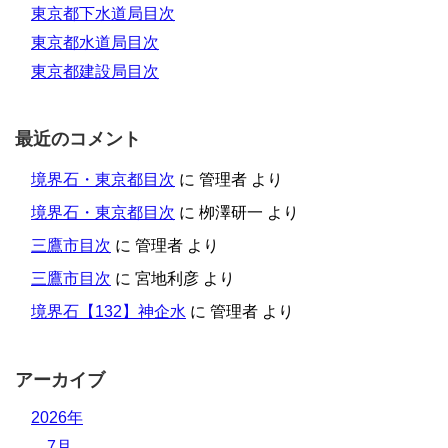
東京都下水道局目次
東京都水道局目次
東京都建設局目次
最近のコメント
境界石・東京都目次
に
管理者
より
境界石・東京都目次
に
栁澤研一
より
三鷹市目次
に
管理者
より
三鷹市目次
に
宮地利彦
より
境界石【132】神企水
に
管理者
より
アーカイブ
2026年
7月