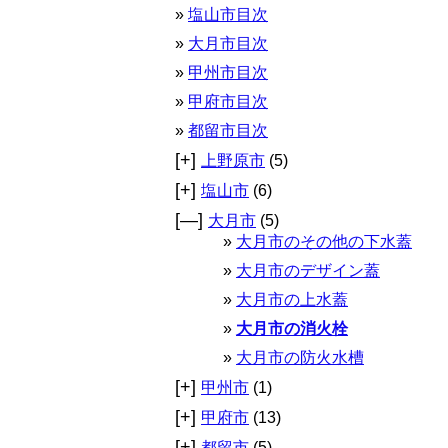
塩山市目次
大月市目次
甲州市目次
甲府市目次
都留市目次
[+]
上野原市
(5)
[+]
塩山市
(6)
[—]
大月市
(5)
大月市のその他の下水蓋
大月市のデザイン蓋
大月市の上水蓋
大月市の消火栓
大月市の防火水槽
[+]
甲州市
(1)
[+]
甲府市
(13)
[+]
都留市
(5)