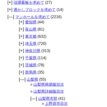
[+]
琺瑯看板を求めて
(27)
[+]
透かしブロックを求めて
(14)
[—]
マンホールを求めて
(2216)
[+]
愛知県
(44)
[+]
富山県
(81)
[+]
東京都
(632)
[+]
埼玉県
(720)
[+]
神奈川県
(313)
[+]
千葉県
(114)
[+]
茨城県
(78)
[+]
群馬県
(35)
[—]
山梨県
(55)
山梨県簡易版目次
山梨県詳細版目次
[—]
山梨県市部
(41)
上野原市目次