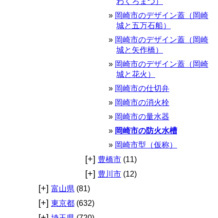
わくろまつ）
岡崎市のデザイン蓋（岡崎
城と五万石船）
岡崎市のデザイン蓋（岡崎
城と矢作橋）
岡崎市のデザイン蓋（岡崎
城と花火）
岡崎市の仕切弁
岡崎市の消火栓
岡崎市の量水器
岡崎市の防火水槽
岡崎市型（仮称）
[+]
豊橋市
(11)
[+]
豊川市
(12)
[+]
富山県
(81)
[+]
東京都
(632)
[+]
埼玉県
(720)