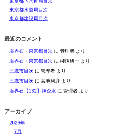
東京都下水道局目次
東京都水道局目次
東京都建設局目次
最近のコメント
境界石・東京都目次
に
管理者
より
境界石・東京都目次
に
栁澤研一
より
三鷹市目次
に
管理者
より
三鷹市目次
に
宮地利彦
より
境界石【132】神企水
に
管理者
より
アーカイブ
2026年
7月