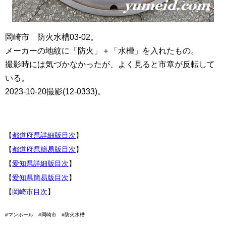
岡崎市 防火水槽03-02。
メーカーの地紋に「防火」＋「水槽」を入れたもの。
撮影時には気づかなかったが、よく見ると市章が反転して
いる。
2023-10-20撮影(12-0333)。
【
都道府県詳細版目次
】
【
都道府県簡易版目次
】
【
愛知県詳細版目次
】
【
愛知県簡易版目次
】
【
岡崎市目次
】
#マンホール #岡崎市 #防火水槽