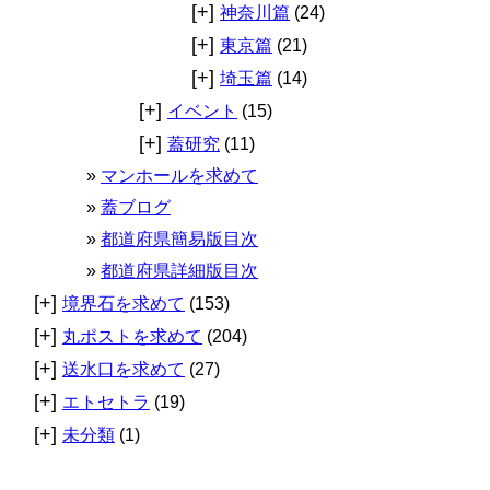
[+]
神奈川篇
(24)
[+]
東京篇
(21)
[+]
埼玉篇
(14)
[+]
イベント
(15)
[+]
蓋研究
(11)
マンホールを求めて
蓋ブログ
都道府県簡易版目次
都道府県詳細版目次
[+]
境界石を求めて
(153)
[+]
丸ポストを求めて
(204)
[+]
送水口を求めて
(27)
[+]
エトセトラ
(19)
[+]
未分類
(1)