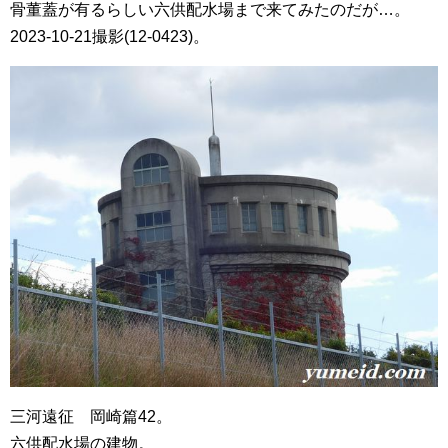
骨董蓋が有るらしい六供配水場まで来てみたのだが…。
2023-10-21撮影(12-0423)。
三河遠征 岡崎篇42。
六供配水場の建物。