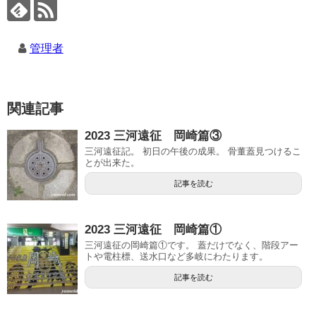
管理者
関連記事
2023 三河遠征 岡崎篇③
三河遠征記。 初日の午後の成果。 骨董蓋見つけるこ
とが出来た。
記事を読む
2023 三河遠征 岡崎篇①
三河遠征の岡崎篇①です。 蓋だけでなく、階段アー
トや電柱標、送水口など多岐にわたります。
記事を読む