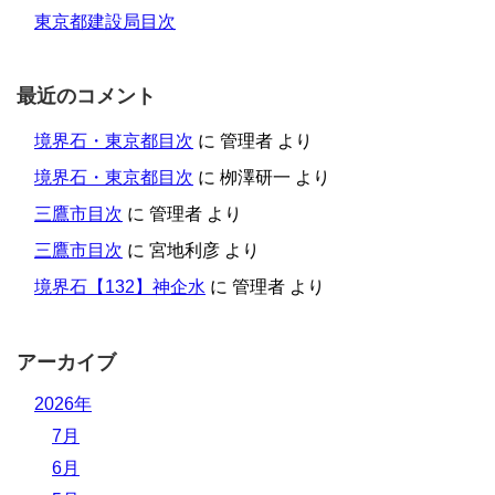
東京都建設局目次
最近のコメント
境界石・東京都目次
に
管理者
より
境界石・東京都目次
に
栁澤研一
より
三鷹市目次
に
管理者
より
三鷹市目次
に
宮地利彦
より
境界石【132】神企水
に
管理者
より
アーカイブ
2026年
7月
6月