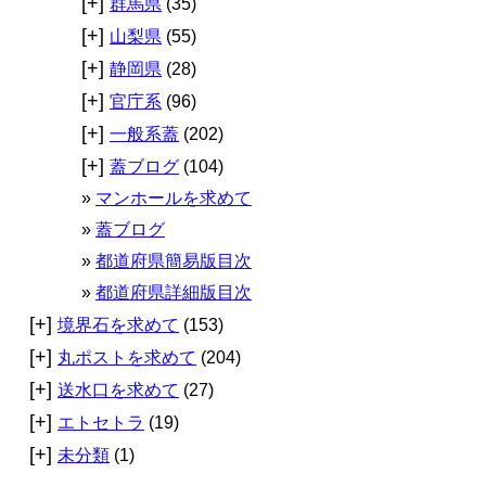
[+]
群馬県
(35)
[+]
山梨県
(55)
[+]
静岡県
(28)
[+]
官庁系
(96)
[+]
一般系蓋
(202)
[+]
蓋ブログ
(104)
マンホールを求めて
蓋ブログ
都道府県簡易版目次
都道府県詳細版目次
[+]
境界石を求めて
(153)
[+]
丸ポストを求めて
(204)
[+]
送水口を求めて
(27)
[+]
エトセトラ
(19)
[+]
未分類
(1)