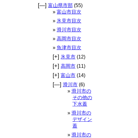
[—]
富山県市部
(55)
富山市目次
氷見市目次
滑川市目次
高岡市目次
魚津市目次
[+]
氷見市
(12)
[+]
高岡市
(11)
[+]
富山市
(14)
[—]
滑川市
(6)
滑川市の
その他の
下水蓋
滑川市の
デザイン
蓋
滑川市の