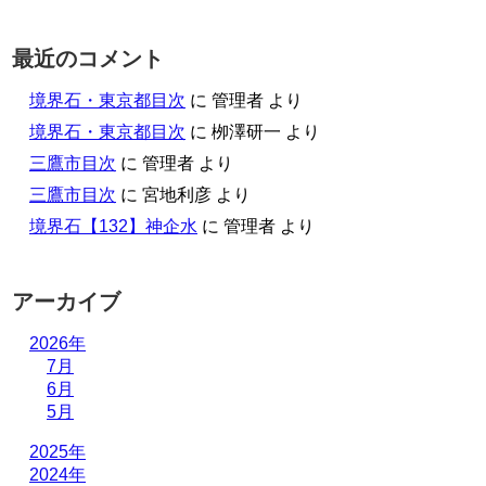
最近のコメント
境界石・東京都目次
に
管理者
より
境界石・東京都目次
に
栁澤研一
より
三鷹市目次
に
管理者
より
三鷹市目次
に
宮地利彦
より
境界石【132】神企水
に
管理者
より
アーカイブ
2026年
7月
6月
5月
2025年
2024年