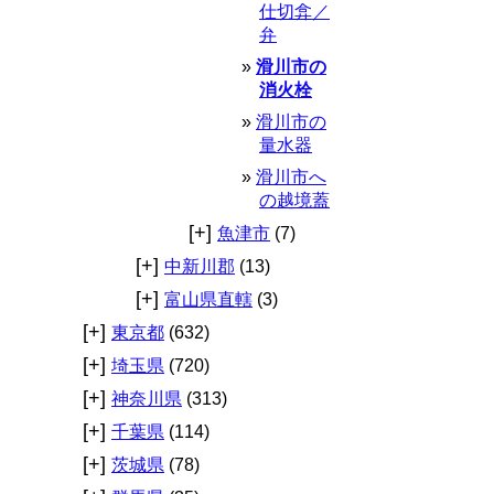
仕切弇／
弁
滑川市の
消火栓
滑川市の
量水器
滑川市へ
の越境蓋
[+]
魚津市
(7)
[+]
中新川郡
(13)
[+]
富山県直轄
(3)
[+]
東京都
(632)
[+]
埼玉県
(720)
[+]
神奈川県
(313)
[+]
千葉県
(114)
[+]
茨城県
(78)