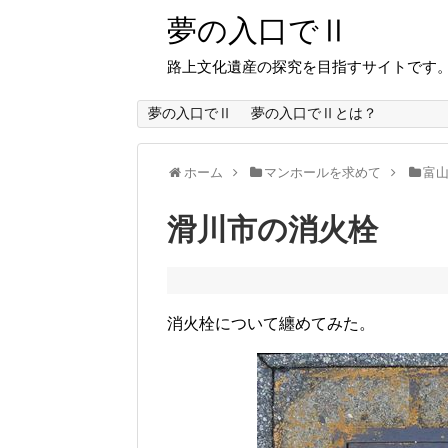
夢の入口でⅡ
路上文化遺産の探究を目指すサイトです
夢の入口でⅡ
夢の入口でⅡとは？
ホーム
マンホールを求めて
富
滑川市の消火栓
消火栓について纏めてみた。