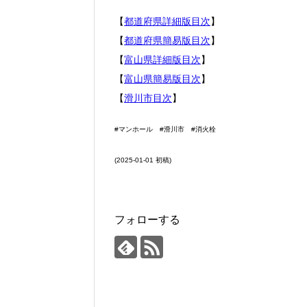
【
都道府県詳細版目次
】
【
都道府県簡易版目次
】
【
富山県詳細版目次
】
【
富山県簡易版目次
】
【
滑川市目次
】
#マンホール #滑川市 #消火栓
(2025-01-01 初稿)
フォローする