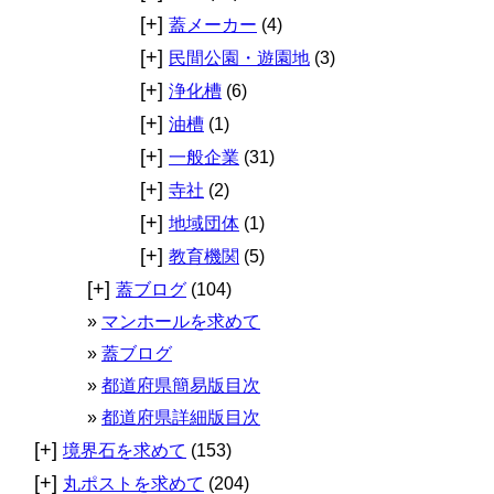
[+]
蓋メーカー
(4)
[+]
民間公園・遊園地
(3)
[+]
浄化槽
(6)
[+]
油槽
(1)
[+]
一般企業
(31)
[+]
寺社
(2)
[+]
地域団体
(1)
[+]
教育機関
(5)
[+]
蓋ブログ
(104)
マンホールを求めて
蓋ブログ
都道府県簡易版目次
都道府県詳細版目次
[+]
境界石を求めて
(153)
[+]
丸ポストを求めて
(204)