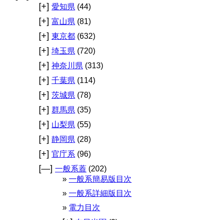
[+]
愛知県
(44)
[+]
富山県
(81)
[+]
東京都
(632)
[+]
埼玉県
(720)
[+]
神奈川県
(313)
[+]
千葉県
(114)
[+]
茨城県
(78)
[+]
群馬県
(35)
[+]
山梨県
(55)
[+]
静岡県
(28)
[+]
官庁系
(96)
[—]
一般系蓋
(202)
一般系簡易版目次
一般系詳細版目次
電力目次