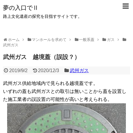
夢の入口でⅡ
路上文化遺産の探究を目指すサイトです。
ホーム
マンホールを求めて
一般系蓋
ガス
武州ガス
武州ガス 越境蓋（誤設？）
2019/9/2
2020/12/3
武州ガス
武州ガス供給地域内で見られる越境蓋です。
いずれの蓋も武州ガスとの取引は無いことから蓋を設置し
た施工業者の誤設置の可能性が高いと考えられる。