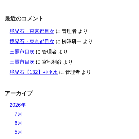
最近のコメント
境界石・東京都目次
に
管理者
より
境界石・東京都目次
に
栁澤研一
より
三鷹市目次
に
管理者
より
三鷹市目次
に
宮地利彦
より
境界石【132】神企水
に
管理者
より
アーカイブ
2026年
7月
6月
5月