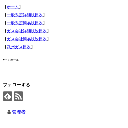
【
ホーム
】
【
一般系蓋詳細版目次
】
【
一般系蓋簡易版目次
】
【
ガス会社詳細版総目次
】
【
ガス会社簡易版総目次
】
【
武州ガス目次
】
#マンホール
フォローする
管理者