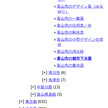
富山市のデザイン蓋（ゆる
ゆり）
富山市の一般蓋
富山市の仕切弇／弁
富山市の制水弇
富山市の小型デザイン仕切
弁
富山市の消火栓
富山市の都市下水蓋
富山市の量水器
[+]
滑川市
(6)
[+]
魚津市
(7)
[+]
中新川郡
(13)
[+]
富山県直轄
(3)
[+]
東京都
(632)