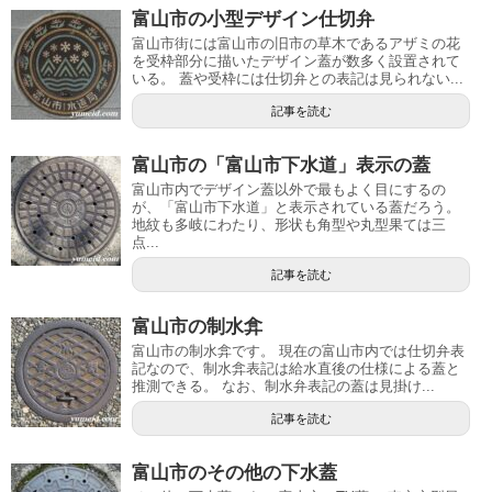
富山市の小型デザイン仕切弁
富山市街には富山市の旧市の草木であるアザミの花
を受枠部分に描いたデザイン蓋が数多く設置されて
いる。 蓋や受枠には仕切弁との表記は見られない...
記事を読む
富山市の「富山市下水道」表示の蓋
富山市内でデザイン蓋以外で最もよく目にするの
が、「富山市下水道」と表示されている蓋だろう。
地紋も多岐にわたり、形状も角型や丸型果ては三
点...
記事を読む
富山市の制水弇
富山市の制水弇です。 現在の富山市内では仕切弁表
記なので、制水弇表記は給水直後の仕様による蓋と
推測できる。 なお、制水弁表記の蓋は見掛け...
記事を読む
富山市のその他の下水蓋