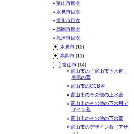
富山市目次
氷見市目次
滑川市目次
高岡市目次
魚津市目次
[+]
氷見市
(12)
[+]
高岡市
(11)
[—]
富山市
(14)
富山市の「富山市下水道」
表示の蓋
富山市のCCB蓋
富山市のその他の上水蓋
富山市のその他の下水用デ
ザイン蓋
富山市のその他の下水蓋
富山市のデザイン蓋（アザ
ミ）