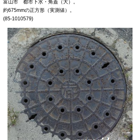
富山市 都市下水・角蓋（大）。
約675mmの正方形（実測値）。
(85-1010579)