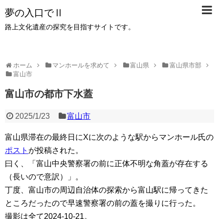
夢の入口でⅡ
路上文化遺産の探究を目指すサイトです。
ホーム
マンホールを求めて
富山県
富山県市部
富山市
富山市の都市下水蓋
2025/1/23
富山市
富山県滞在の最終日にXに次のような駅からマンホール氏の
ポスト
が投稿された。
曰く、「富山中央警察署の前に正体不明な角蓋が存在する
（長いので意訳）」。
丁度、富山市の周辺自治体の探索から富山駅に帰ってきた
ところだったので早速警察署の前の蓋を撮りに行った。
撮影は全て2024-10-21。