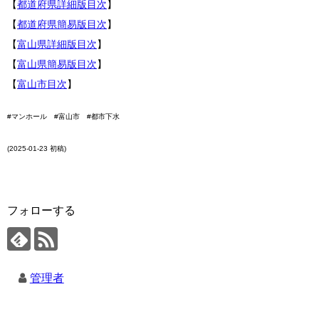
【
都道府県詳細版目次
】
【
都道府県簡易版目次
】
【
富山県詳細版目次
】
【
富山県簡易版目次
】
【
富山市目次
】
#マンホール #富山市 #都市下水
(2025-01-23 初稿)
フォローする
管理者