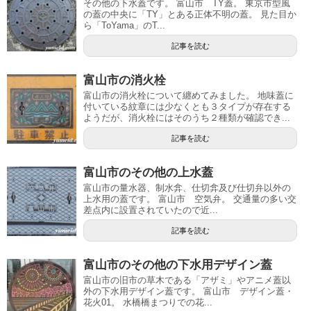
その他の下水蓋です。 富山市 TY蓋。 東京市型風
の蓋の中央に「TY」とある正体不明の蓋。 見た目か
ら「ToYama」のT...
記事を読む
富山市の消火栓
富山市の消火栓について纏めてみました。 地味蓋に
付いている紋章には少なくとも３タイプが存在する
ようだが、消火栓にはそのうち２種類が確認でき...
記事を読む
富山市のその他の上水蓋
富山市の量水器、制水弇、仕切弇及び仕切弁以外の
上水用の蓋です。 富山市 空気弁。 交通量の多い交
差点内に設置されていたので近...
記事を読む
富山市のその他の下水用デザイン蓋
富山市の旧市の草木である「アザミ」やアニメ蓋以
外の下水用デザイン蓋です。 富山市 デザイン蓋・
花火01。 水橋橋まつりでの花...