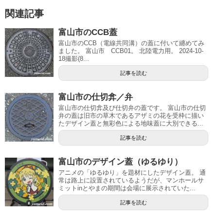
関連記事
富山市のCCB蓋
富山市のCCB（電線共同溝）の蓋に付いて纏めてみ
ました。 富山市 CCB01。 北陸電力用。 2024-10-
18撮影(8...
記事を読む
富山市の仕切弇／弁
富山市の仕切弇及び仕切弁の蓋です。 富山市の仕切
弁の蓋は旧市の草木であるアザミの花を受枠に描い
たデザイン蓋と無彩色による地味蓋に大別できる...
記事を読む
富山市のデザイン蓋（ゆるゆり）
アニメの「ゆるゆり」を題材にしたデザイン蓋。 通
常は路上に設置されているようだが、マンホールサ
ミットinとやまの期間は会場に展示されていた...
記事を読む