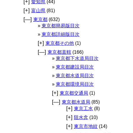
[+]
愛知県
(44)
[+]
富山県
(81)
[—]
東京都
(632)
東京都簡易版目次
東京都詳細版目次
[+]
東京都その他
(1)
[—]
東京都直轄
(166)
東京都下水道局目次
東京都建設局目次
東京都水道局目次
東京都環境局目次
[+]
東京都交通局
(1)
[—]
東京都水道局
(85)
[+]
東京工水
(8)
[+]
阻水弇
(10)
[+]
東京市地紋
(14)