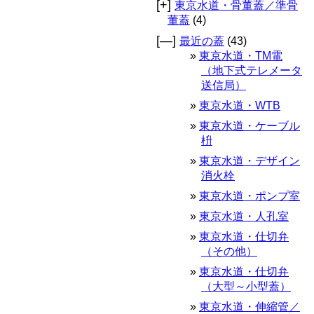
[+]
東京水道・骨董蓋／準骨
董蓋
(4)
[—]
最近の蓋
(43)
東京水道・TM電
（地下式テレメータ
送信局）
東京水道・WTB
東京水道・ケーブル
枡
東京水道・デザイン
消火栓
東京水道・ポンプ室
東京水道・人孔室
東京水道・仕切弁
（その他）
東京水道・仕切弁
（大型～小型蓋）
東京水道・伸縮管／