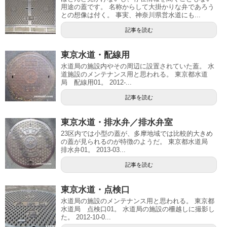
用途の蓋です。 名称からして大掛かりな弁であろう
との想像は付く。 事実、神奈川県営水道にも...
記事を読む
東京水道・配線用
水道局の施設内やその周辺に設置されていた蓋。 水
道施設のメンテナンス用と思われる。 東京都水道
局 配線用01。 2012-...
記事を読む
東京水道・排水弁／排水弁室
23区内では小型の蓋が、多摩地域では比較的大きめ
の蓋が見られるのが特徴のようだ。 東京都水道局
排水弁01。 2013-03...
記事を読む
東京水道・点検口
水道局の施設のメンテナンス用と思われる。 東京都
水道局 点検口01。 水道局の施設の柵越しに撮影し
た。 2012-10-0...