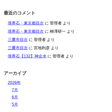
最近のコメント
境界石・東京都目次
に
管理者
より
境界石・東京都目次
に
栁澤研一
より
三鷹市目次
に
管理者
より
三鷹市目次
に
宮地利彦
より
境界石【132】神企水
に
管理者
より
アーカイブ
2026年
7月
6月
5月