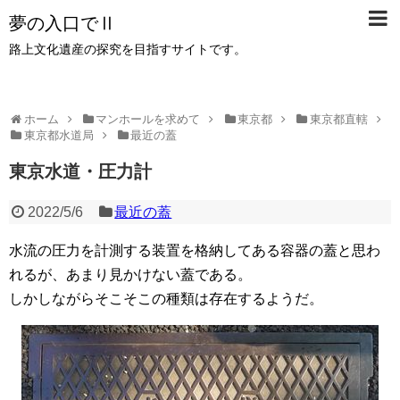
夢の入口でⅡ
路上文化遺産の探究を目指すサイトです。
ホーム
マンホールを求めて
東京都
東京都直轄
東京都水道局
最近の蓋
東京水道・圧力計
2022/5/6
最近の蓋
水流の圧力を計測する装置を格納してある容器の蓋と思わ
れるが、あまり見かけない蓋である。
しかしながらそこそこの種類は存在するようだ。