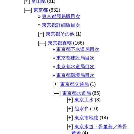
[+]
富山県
(81)
[—]
東京都
(632)
東京都簡易版目次
東京都詳細版目次
[+]
東京都その他
(1)
[—]
東京都直轄
(166)
東京都下水道局目次
東京都建設局目次
東京都水道局目次
東京都環境局目次
[+]
東京都交通局
(1)
[—]
東京都水道局
(85)
[+]
東京工水
(8)
[+]
阻水弇
(10)
[+]
東京市地紋
(14)
[+]
東京水道・骨董蓋／準骨
董蓋
(4)