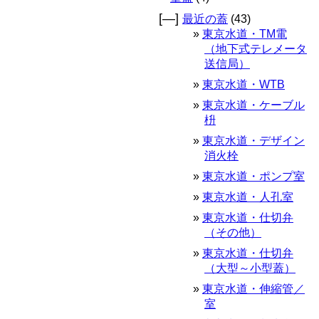
[—]
最近の蓋
(43)
東京水道・TM電
（地下式テレメータ
送信局）
東京水道・WTB
東京水道・ケーブル
枡
東京水道・デザイン
消火栓
東京水道・ポンプ室
東京水道・人孔室
東京水道・仕切弁
（その他）
東京水道・仕切弁
（大型～小型蓋）
東京水道・伸縮管／
室