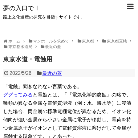
夢の入口でⅡ
路上文化遺産の探究を目指すサイトです。
ホーム
マンホールを求めて
東京都
東京都直轄
東京都水道局
最近の蓋
東京水道・電蝕用
2022/5/26
最近の蓋
「電蝕」聞きなれない言葉である。
ググってみる
と電蝕とは、「『電気化学的腐蝕』の略で、
種類の異なる金属を電解質溶液（例：水、海水等）に浸漬
した場合、両金属の標準電極電位が異なるため、イオン化
傾向が強い金属から小さい金属に電子が移動し、電荷を持
つ金属原子がイオンとして電解質溶液に溶けだして金属が
腐蝕する現象です。」とあった。