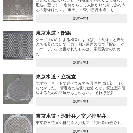
ほとんど見かけないし、存在情報を聞くこともない
用途の蓋です。 名称からして大掛かりな弁であろう
との想像は付く。 事実、神奈川県営水道にも...
記事を読む
東京水道・配線
グーグルのAIによる概要によれば、「配線」と表記
のある蓋について『東京都水道局の蓋で「配線」や
「ケーブル」と書かれたものは、電気防食のため
の...
記事を読む
東京水道・立坑室
立坑室、ネットで調べてみても具体的には良く分か
らなかった。 管理者の推測ではあるが、洞道室を管
理するための立坑かもしれない。 それほど多...
記事を読む
東京水道・泥吐弁／室／排泥弁
東京都水道局の排泥弁／排泥室／泥吐弁の蓋です。
記事を読む