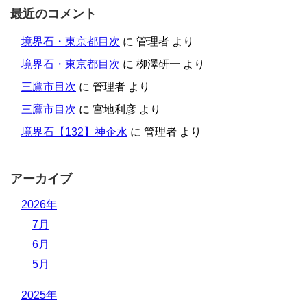
最近のコメント
境界石・東京都目次
に
管理者
より
境界石・東京都目次
に
栁澤研一
より
三鷹市目次
に
管理者
より
三鷹市目次
に
宮地利彦
より
境界石【132】神企水
に
管理者
より
アーカイブ
2026年
7月
6月
5月
2025年