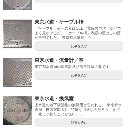
東京水道・ケーブル枡
「ケーブル」表記の蓋はCCB（電線共同溝）などで
よく見かけるが、「ケーブル枡」表記の蓋はこの蓋
が最初でした。 東京都水道局 ケ...
記事を読む
東京水道・流量計／室
東京都水道局の流量計及び流量計室の蓋です。
記事を読む
東京水道・換気室
上水道の地下構築物の換気用と思われる。 東京都水
道局 換気室01-01。 特殊な用途なのだろう、まだ
一枚しか見たことが無い。...
記事を読む