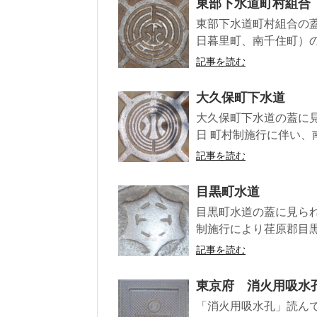
東部下水道町村組合
東部下水道町村組合の
日暮里町、南千住町）の
記事を読む
大久保町下水道
大久保町下水道の蓋に見ら
日 町村制施行に伴い、南
記事を読む
目黒町水道
目黒町水道の蓋に見られる
制施行により荏原郡目黒村
記事を読む
東京府 消火用吸水
「消火用吸水孔」読ん