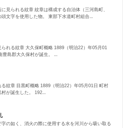
蓋に見られる紋章 紋章は構成する自治体（三河島町、
頭文字を使用した物。 東部下水道町村組合...
れる紋章 大久保町概略 1889（明治22）年05月01
豊島郡大久保村が誕生。 ...
紋章 目黒町概略 1889（明治22）年05月01日 町村
が誕生した。 192...
孔
で字の如く、消火の際に使用する水を河川から吸い取る