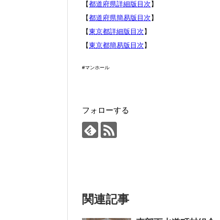
【
都道府県詳細版目次
】
【
都道府県簡易版目次
】
【
東京都詳細版目次
】
【
東京都簡易版目次
】
#マンホール
フォローする
関連記事