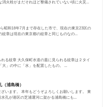
な消火栓がまだそれほど整備されていない頃に火災...
から昭和18年7月まで存在した市で、現在の東京23区の
の紋章は現在の東京都の紋章と同じものなの...
られる紋章 大久保町水道の蓋に見られる紋章は２タイ
大」の中に「水」を配置したもの。 ...
孔（浦島橋）
ざいます。 本年もどうぞよろしくお願いします。 東
水孔が港区の芝浦運河に架かる浦島橋にも...