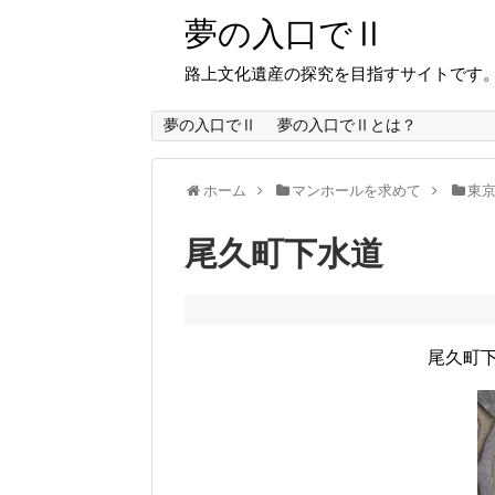
夢の入口でⅡ
路上文化遺産の探究を目指すサイトです
夢の入口でⅡ
夢の入口でⅡとは？
ホーム
マンホールを求めて
東
尾久町下水道
尾久町