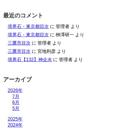
最近のコメント
境界石・東京都目次
に
管理者
より
境界石・東京都目次
に
栁澤研一
より
三鷹市目次
に
管理者
より
三鷹市目次
に
宮地利彦
より
境界石【132】神企水
に
管理者
より
アーカイブ
2026年
7月
6月
5月
2025年
2024年