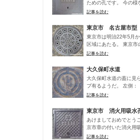
ための孔です。 今の様
記事を読む
東京市 名古屋市型
東京市は明治22年5月
区域にあたる。 東京市
記事を読む
大久保町水道
大久保町水道の蓋に見
プ有るようだ。 左側：「
記事を読む
東京市 消火用吸水
あけましておめでとうご
京市章の付いた消火用吸
記事を読む