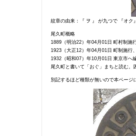
紋章の由来：『 ヲ 』 が九つで 『オク
尾久町概略
1889（明治22）年04月01日 町村
1923（大正12）年04月01日 町制施
1932（昭和07）年10月01日 東京
尾久町と書いて「おぐ」まちと読む。
別記するほど種類が無いので本ページ