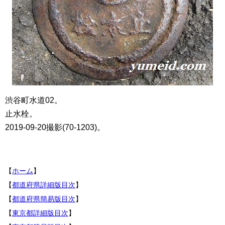
渋谷町水道02。
止水栓。
2019-09-20撮影(70-1203)。
【
ホーム
】
【
都道府県詳細版目次
】
【
都道府県簡易版目次
】
【
東京都詳細版目次
】