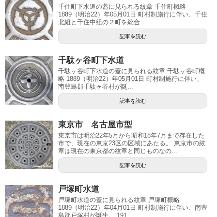
千住町下水道の蓋に見られる紋章 千住町概略
1889（明治22）年05月01日 町村制施行に伴い、千住
北組と千住中組の２町を統合...
記事を読む
千駄ヶ谷町下水道
千駄ヶ谷町下水道の蓋に見られる紋章 千駄ヶ谷町概
略 1889（明治22）年05月01日 町村制施行に伴い、
南豊島郡千駄ヶ谷村が誕...
記事を読む
東京市 名古屋市型
東京市は明治22年5月から昭和18年7月まで存在した
市で、現在の東京23区の区域にあたる。 東京市の紋
章は現在の東京都の紋章と同じものなの...
記事を読む
戸塚町水道
戸塚町水道の蓋に見られる紋章 戸塚町概略
1889（明治22）年04月01日 町村制施行に伴い、南豊
島郡戸塚村が誕生。 191...