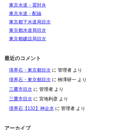
東京水道・震対弁
東京水道・配線
東京都下水道局目次
東京都水道局目次
東京都建設局目次
最近のコメント
境界石・東京都目次
に
管理者
より
境界石・東京都目次
に
栁澤研一
より
三鷹市目次
に
管理者
より
三鷹市目次
に
宮地利彦
より
境界石【132】神企水
に
管理者
より
アーカイブ