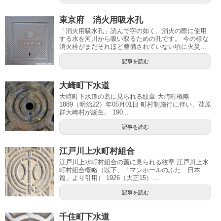
東京府 消火用吸水孔
「消火用吸水孔」読んで字の如く、消火の際に使用
する水を河川から吸い取るための孔です。 今の様な
消火栓がまだそれほど整備されていない頃に火災...
記事を読む
大崎町下水道
大崎町下水道の蓋に見られる紋章 大崎町概略
1889（明治22）年05月01日 町村制施行に伴い、荏原
群大崎村が誕生。 190...
記事を読む
江戸川上水町村組合
江戸川上水町村組合の蓋に見られる紋章 江戸川上水
町村組合概略（以下、「マンホールのふた 日本
篇」より引用） 1926（大正15）...
記事を読む
千住町下水道