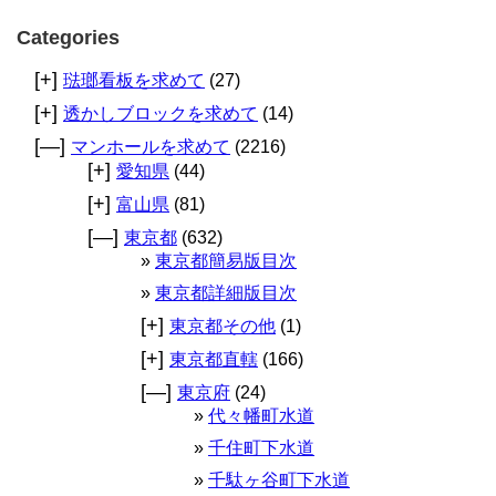
Categories
[+]
琺瑯看板を求めて
(27)
[+]
透かしブロックを求めて
(14)
[—]
マンホールを求めて
(2216)
[+]
愛知県
(44)
[+]
富山県
(81)
[—]
東京都
(632)
東京都簡易版目次
東京都詳細版目次
[+]
東京都その他
(1)
[+]
東京都直轄
(166)
[—]
東京府
(24)
代々幡町水道
千住町下水道
千駄ヶ谷町下水道