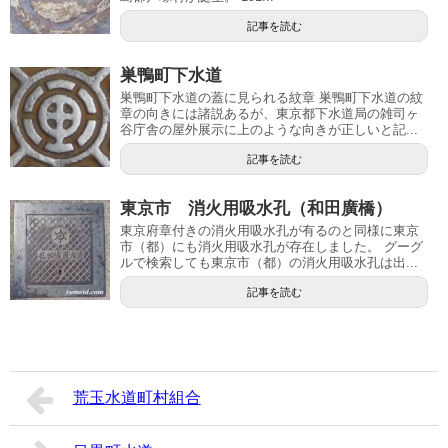
記事を読む
巣鴨町下水道
巣鴨町下水道の蓋に見られる紋章 巣鴨町下水道の紋
章の向きには諸説あるが、東京都下水道局の雑司ヶ
谷庁舎の屋外展示に上のような向きが正しいと記...
記事を読む
東京市 消火用吸水孔（和田廣橋）
東京府章付きの消火用吸水孔が有るのと同様に東京
市（都）にも消火用吸水孔が存在しました。 グーグ
ルで検索しても東京市（都）の消火用吸水孔は出...
記事を読む
荒玉水道町村組合