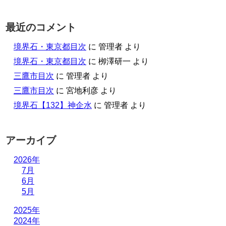
最近のコメント
境界石・東京都目次
に
管理者
より
境界石・東京都目次
に
栁澤研一
より
三鷹市目次
に
管理者
より
三鷹市目次
に
宮地利彦
より
境界石【132】神企水
に
管理者
より
アーカイブ
2026年
7月
6月
5月
2025年
2024年