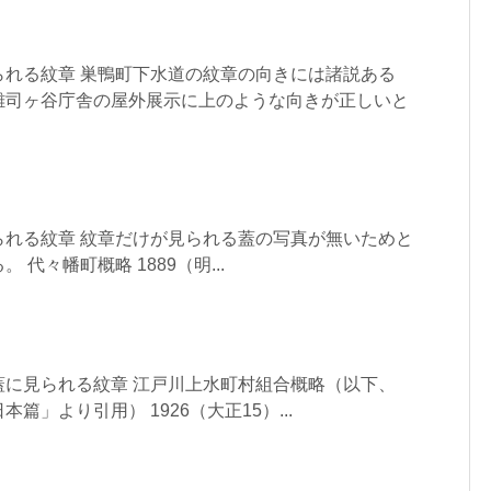
られる紋章 巣鴨町下水道の紋章の向きには諸説ある
雑司ヶ谷庁舎の屋外展示に上のような向きが正しいと
られる紋章 紋章だけが見られる蓋の写真が無いためと
代々幡町概略 1889（明...
蓋に見られる紋章 江戸川上水町村組合概略（以下、
篇」より引用） 1926（大正15）...