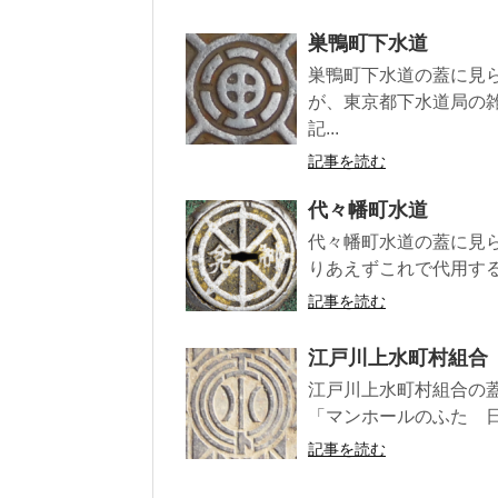
巣鴨町下水道
巣鴨町下水道の蓋に見
が、東京都下水道局の
記...
記事を読む
代々幡町水道
代々幡町水道の蓋に見
りあえずこれで代用する。 
記事を読む
江戸川上水町村組合
江戸川上水町村組合の
「マンホールのふた 日本
記事を読む