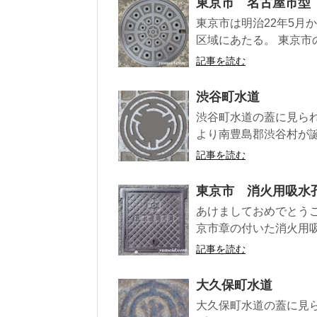
東京市 名古屋市型
東京市は明治22年5月
区域にあたる。 東京市
記事を読む
渋谷町水道
渋谷町水道の蓋に見られる
より南豊島郡渋谷村が誕生し
記事を読む
東京市 消火用吸水
あけましておめでとうご
京市章の付いた消火用吸
記事を読む
大久保町水道
大久保町水道の蓋に見