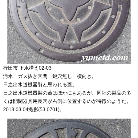
行田市 下水構え02-03。
汚水 ガス抜き穴閉 鍵穴無し 横向き。
日之出水道機器製と思われる蓋。
日之出水道機器製の蓋はほかにもあるが、同社の製品の多
くは開閉器具用長穴が右側に位置するのが特徴のようだ。
2018-03-04撮影(53-0701)。