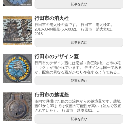
記事を読む
行田市の消火栓
行田市の消火栓の蓋です。 行田市 消火栓01。
2018-03-04撮影(53-0832)。 行田市 消火栓02。
2018...
記事を読む
行田市のデザイン蓋
行田市のデザイン蓋には忍城（御三階櫓）と市の花
「キク」が描かれています。 デザインは同一である
が、配色の異なる蓋がかなり存在するようである...
記事を読む
行田市の越境蓋
市内で見掛けた他の自治体からの越境蓋です。越境
蓋01から03までは仮蓋の可能性が高い（並んで設置
されていた）。 行田市 越境蓋01。 ...
記事を読む