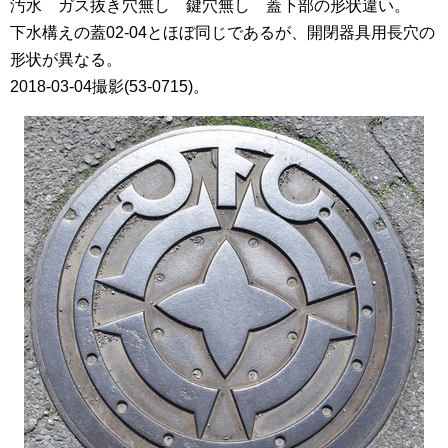
汚水 ガス抜き穴無し 鍵穴無し 蓋下部の形状違い。
下水構えの蓋02-04とほぼ同じであるが、開閉器具用長穴の
形状が異なる。
2018-03-04撮影(53-0715)。