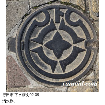
行田市 下水構え02-09。
汚水桝。