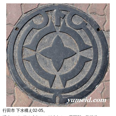
行田市 下水構え02-05。