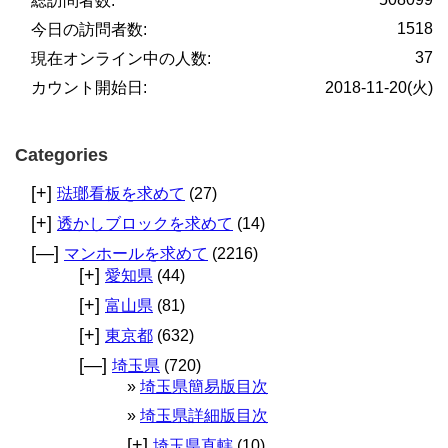
総訪問者数:
1518
今日の訪問者数:
37
現在オンライン中の人数:
カウント開始日:
2018-11-20(火)
Categories
[+]
琺瑯看板を求めて
(27)
[+]
透かしブロックを求めて
(14)
[—]
マンホールを求めて
(2216)
[+]
愛知県
(44)
[+]
富山県
(81)
[+]
東京都
(632)
[—]
埼玉県
(720)
埼玉県簡易版目次
埼玉県詳細版目次
[+]
埼玉県直轄
(10)