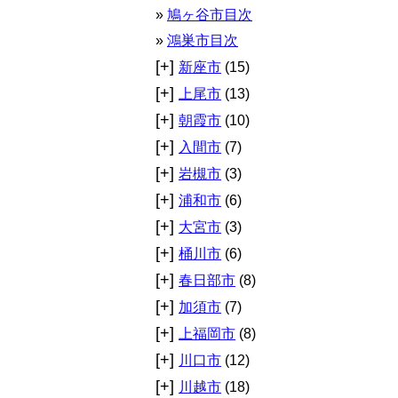
鳩ヶ谷市目次
鴻巣市目次
[+]
新座市
(15)
[+]
上尾市
(13)
[+]
朝霞市
(10)
[+]
入間市
(7)
[+]
岩槻市
(3)
[+]
浦和市
(6)
[+]
大宮市
(3)
[+]
桶川市
(6)
[+]
春日部市
(8)
[+]
加須市
(7)
[+]
上福岡市
(8)
[+]
川口市
(12)
[+]
川越市
(18)