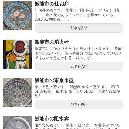
飯能市の仕切弁
仕切弁の蓋です。 飯能市 仕切弁01。 デザイン仕切
弁。 市の花である「ツツジ」が描かれている。
2013-01-08撮影。 ...
記事を読む
飯能市の消火栓
飯能市にはかなり古そうな消火栓もあります。 飯能
市 消火栓01-01。 取っ手部分は後から取り付けたの
ではないかと思われる。取っ手が...
記事を読む
飯能市の東京市型
東京市型の蓋です。 飯能市 東京市型01-01。 2013-
01-08撮影。 飯能市 東京市型01-02。 地紋と市章が
約3...
記事を読む
飯能市の阻水弇
阻水弇の蓋です。 飯能市 阻水弇。 水道章が付いた