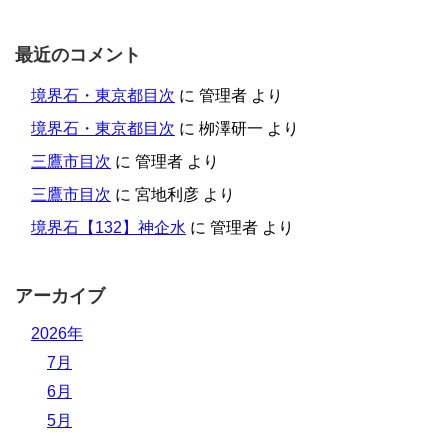
最近のコメント
境界石・東京都目次
に
管理者
より
境界石・東京都目次
に
栁澤研一
より
三鷹市目次
に
管理者
より
三鷹市目次
に
宮地利彦
より
境界石【132】神企水
に
管理者
より
アーカイブ
2026年
7月
6月
5月