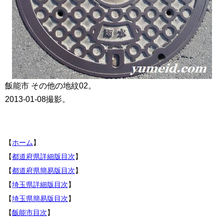
飯能市 その他の地紋02。
2013-01-08撮影。
【
ホーム
】
【
都道府県詳細版目次
】
【
都道府県簡易版目次
】
【
埼玉県詳細版目次
】
【
埼玉県簡易版目次
】
【
飯能市目次
】