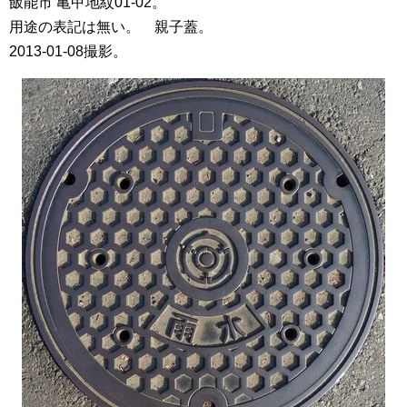
飯能市 亀甲地紋01-02。
用途の表記は無い。 親子蓋。
2013-01-08撮影。