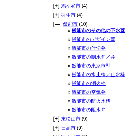
[+]
鳩ヶ谷市
(4)
[+]
羽生市
(4)
[—]
飯能市
(10)
飯能市のその他の下水蓋
飯能市のデザイン蓋
飯能市の仕切弁
飯能市の制水弇／弁
飯能市の東京市型
飯能市の水止栓／止水栓
飯能市の消火栓
飯能市の空気弁
飯能市の防火水槽
飯能市の阻水弇
[+]
東松山市
(9)
[+]
日高市
(9)