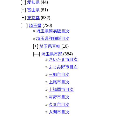
[+]
愛知県
(44)
[+]
富山県
(81)
[+]
東京都
(632)
[—]
埼玉県
(720)
埼玉県簡易版目次
埼玉県詳細版目次
[+]
埼玉県直轄
(10)
[—]
埼玉県市部
(384)
さいたま市目次
ふじみ野市目次
三郷市目次
上尾市目次
上福岡市目次
与野市目次
久喜市目次
入間市目次