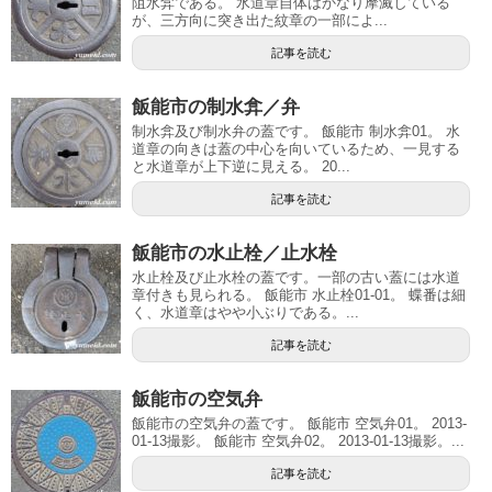
阻水弇である。 水道章自体はかなり摩滅している
が、三方向に突き出た紋章の一部によ...
記事を読む
飯能市の制水弇／弁
制水弇及び制水弁の蓋です。 飯能市 制水弇01。 水
道章の向きは蓋の中心を向いているため、一見する
と水道章が上下逆に見える。 20...
記事を読む
飯能市の水止栓／止水栓
水止栓及び止水栓の蓋です。一部の古い蓋には水道
章付きも見られる。 飯能市 水止栓01-01。 蝶番は細
く、水道章はやや小ぶりである。...
記事を読む
飯能市の空気弁
飯能市の空気弁の蓋です。 飯能市 空気弁01。 2013-
01-13撮影。 飯能市 空気弁02。 2013-01-13撮影。...
記事を読む