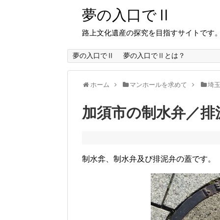
夢の入口でⅡ
路上文化遺産の探究を目指すサイトです
夢の入口でⅡ
夢の入口でⅡとは？
ホーム
マンホールを求めて
埼
加須市の制水弁／排
制水弇、制水弁及び排泥弁の蓋です。