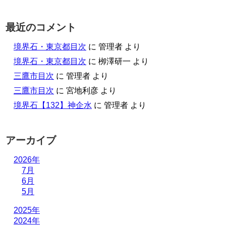
最近のコメント
境界石・東京都目次
に
管理者
より
境界石・東京都目次
に
栁澤研一
より
三鷹市目次
に
管理者
より
三鷹市目次
に
宮地利彦
より
境界石【132】神企水
に
管理者
より
アーカイブ
2026年
7月
6月
5月
2025年
2024年