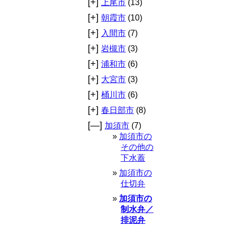
[+]
上尾市
(13)
[+]
朝霞市
(10)
[+]
入間市
(7)
[+]
岩槻市
(3)
[+]
浦和市
(6)
[+]
大宮市
(3)
[+]
桶川市
(6)
[+]
春日部市
(8)
[—]
加須市
(7)
加須市の
その他の
下水蓋
加須市の
仕切弁
加須市の
制水弁／
排泥弁