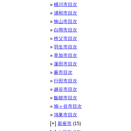
桶川市目次
浦和市目次
狭山市目次
白岡市目次
秩父市目次
羽生市目次
草加市目次
蓮田市目次
蕨市目次
行田市目次
越谷市目次
飯能市目次
鳩ヶ谷市目次
鴻巣市目次
[+]
新座市
(15)