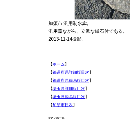
加須市 汎用制水弇。
汎用蓋ながら、立派な縁石付である。
2013-11-14撮影。
【
ホーム
】
【
都道府県詳細版目次
】
【
都道府県簡易版目次
】
【
埼玉県詳細版目次
】
【
埼玉県簡易版目次
】
【
加須市目次
】
#マンホール