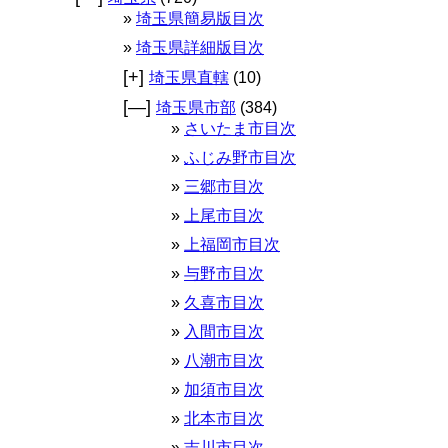
埼玉県簡易版目次
埼玉県詳細版目次
[+]
埼玉県直轄
(10)
[—]
埼玉県市部
(384)
さいたま市目次
ふじみ野市目次
三郷市目次
上尾市目次
上福岡市目次
与野市目次
久喜市目次
入間市目次
八潮市目次
加須市目次
北本市目次
吉川市目次