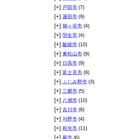
[+]
戸田市
(7)
[+]
蓮田市
(9)
[+]
鳩ヶ谷市
(4)
[+]
羽生市
(4)
[+]
飯能市
(10)
[+]
東松山市
(9)
[+]
日高市
(9)
[+]
富士見市
(9)
[+]
ふじみ野市
(3)
[+]
三郷市
(5)
[+]
八潮市
(10)
[+]
吉川市
(8)
[+]
与野市
(4)
[+]
和光市
(11)
[+]
蕨市
(6)