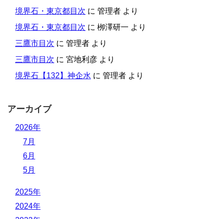
境界石・東京都目次
に
管理者
より
境界石・東京都目次
に
栁澤研一
より
三鷹市目次
に
管理者
より
三鷹市目次
に
宮地利彦
より
境界石【132】神企水
に
管理者
より
アーカイブ
2026年
7月
6月
5月
2025年
2024年