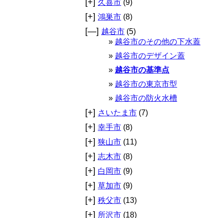
[+]
久喜市
(9)
[+]
鴻巣市
(8)
[—]
越谷市
(5)
越谷市のその他の下水蓋
越谷市のデザイン蓋
越谷市の基準点
越谷市の東京市型
越谷市の防火水槽
[+]
さいたま市
(7)
[+]
幸手市
(8)
[+]
狭山市
(11)
[+]
志木市
(8)
[+]
白岡市
(9)
[+]
草加市
(9)
[+]
秩父市
(13)
[+]
所沢市
(18)