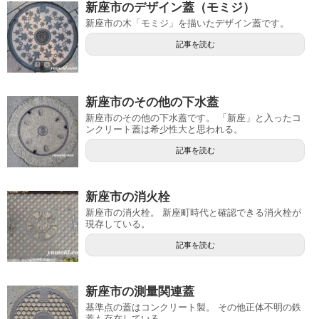
新座市のデザイン蓋（モミジ）
新座市の木「モミジ」を描いたデザイン蓋です。
記事を読む
新座市のその他の下水蓋
新座市のその他の下水蓋です。 「新座」と入ったコ
ンクリート蓋は希少性大と思われる。
記事を読む
新座市の消火栓
新座市の消火栓。 新座町時代と確認できる消火栓が
現存している。
記事を読む
新座市の測量関連蓋
基準点の蓋はコンクリート製。 その他正体不明の鉄
蓋も存在している。