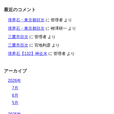
最近のコメント
境界石・東京都目次
に
管理者
より
境界石・東京都目次
に
栁澤研一
より
三鷹市目次
に
管理者
より
三鷹市目次
に
宮地利彦
より
境界石【132】神企水
に
管理者
より
アーカイブ
2026年
7月
6月
5月