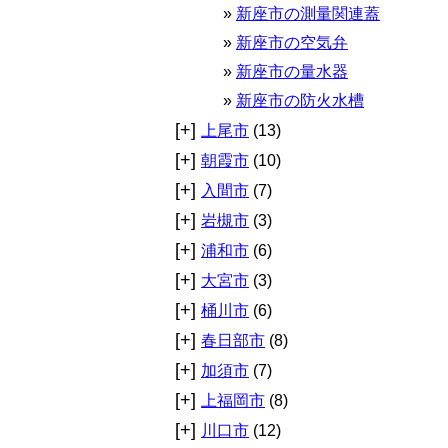
新座市の測量関連蓋
新座市の空気弁
新座市の量水器
新座市の防火水槽
[+]
上尾市
(13)
[+]
朝霞市
(10)
[+]
入間市
(7)
[+]
岩槻市
(3)
[+]
浦和市
(6)
[+]
大宮市
(3)
[+]
桶川市
(6)
[+]
春日部市
(8)
[+]
加須市
(7)
[+]
上福岡市
(8)
[+]
川口市
(12)