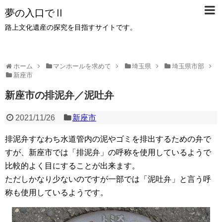
夢の入口でⅡ
路上文化遺産の探究を目指すサイトです。
ホーム
マンホールを求めて
埼玉県
埼玉県市部
新座市
新座市の排泥弁／泥吐弁
2021/11/26
新座市
排泥弁すなわち水道管内の泥やゴミを排出するための弁で
すが、新座市では「排泥弁」の呼称を使用しているようで
比較的よく目にすることが出来ます。
ただしかなり少ないのですが一部では「泥吐弁」と言う呼
称も使用しているようです。