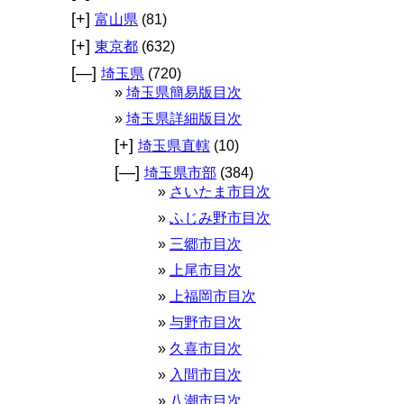
[+]
富山県
(81)
[+]
東京都
(632)
[—]
埼玉県
(720)
埼玉県簡易版目次
埼玉県詳細版目次
[+]
埼玉県直轄
(10)
[—]
埼玉県市部
(384)
さいたま市目次
ふじみ野市目次
三郷市目次
上尾市目次
上福岡市目次
与野市目次
久喜市目次
入間市目次
八潮市目次