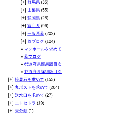
[+]
群馬県
(35)
[+]
山梨県
(55)
[+]
静岡県
(28)
[+]
官庁系
(96)
[+]
一般系蓋
(202)
[+]
蓋ブログ
(104)
マンホールを求めて
蓋ブログ
都道府県簡易版目次
都道府県詳細版目次
[+]
境界石を求めて
(153)
[+]
丸ポストを求めて
(204)
[+]
送水口を求めて
(27)
[+]
エトセトラ
(19)
[+]
未分類
(1)