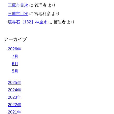
三鷹市目次
に
管理者
より
三鷹市目次
に
宮地利彦
より
境界石【132】神企水
に
管理者
より
アーカイブ
2026年
7月
6月
5月
2025年
2024年
2023年
2022年
2021年