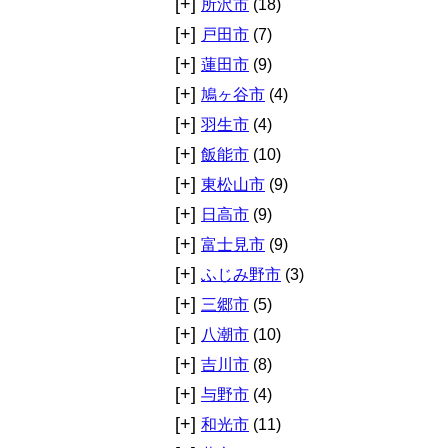
[+]
所沢市
(18)
[+]
戸田市
(7)
[+]
蓮田市
(9)
[+]
鳩ヶ谷市
(4)
[+]
羽生市
(4)
[+]
飯能市
(10)
[+]
東松山市
(9)
[+]
日高市
(9)
[+]
富士見市
(9)
[+]
ふじみ野市
(3)
[+]
三郷市
(5)
[+]
八潮市
(10)
[+]
吉川市
(8)
[+]
与野市
(4)
[+]
和光市
(11)