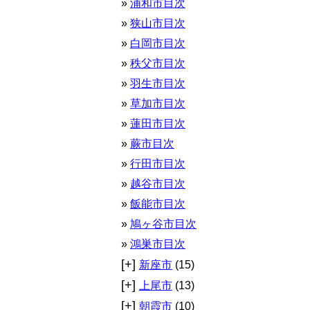
浦和市目次
狭山市目次
白岡市目次
秩父市目次
羽生市目次
草加市目次
蓮田市目次
蕨市目次
行田市目次
越谷市目次
飯能市目次
鳩ヶ谷市目次
鴻巣市目次
[+]
新座市
(15)
[+]
上尾市
(13)
[+]
朝霞市
(10)