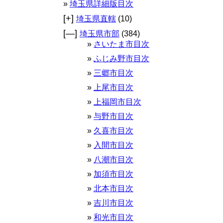
埼玉県詳細版目次
[+]
埼玉県直轄
(10)
[—]
埼玉県市部
(384)
さいたま市目次
ふじみ野市目次
三郷市目次
上尾市目次
上福岡市目次
与野市目次
久喜市目次
入間市目次
八潮市目次
加須市目次
北本市目次
吉川市目次
和光市目次