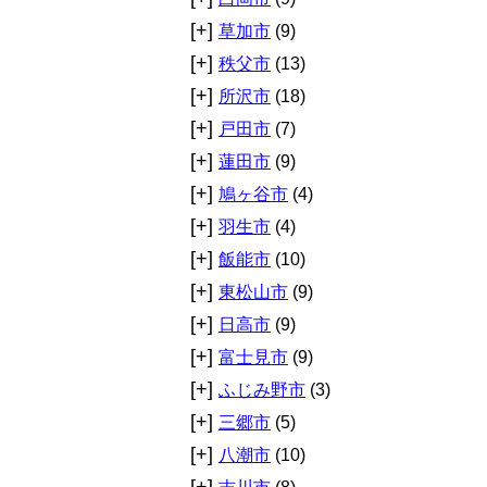
[+]
草加市
(9)
[+]
秩父市
(13)
[+]
所沢市
(18)
[+]
戸田市
(7)
[+]
蓮田市
(9)
[+]
鳩ヶ谷市
(4)
[+]
羽生市
(4)
[+]
飯能市
(10)
[+]
東松山市
(9)
[+]
日高市
(9)
[+]
富士見市
(9)
[+]
ふじみ野市
(3)
[+]
三郷市
(5)
[+]
八潮市
(10)
[+]