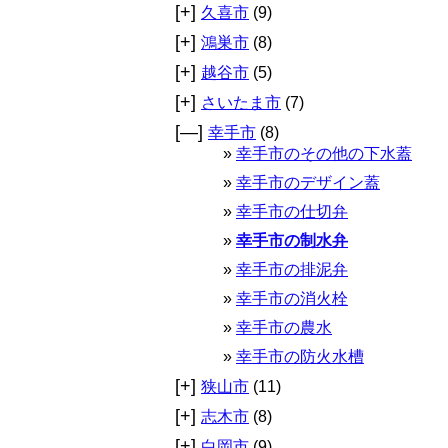
[+]
久喜市
(9)
[+]
鴻巣市
(8)
[+]
越谷市
(5)
[+]
さいたま市
(7)
[—]
幸手市
(8)
幸手市のその他の下水蓋
幸手市のデザイン蓋
幸手市の仕切弁
幸手市の制水弁
幸手市の排泥弁
幸手市の消火栓
幸手市の農水
幸手市の防火水槽
[+]
狭山市
(11)
[+]
志木市
(8)
[+]
白岡市
(9)