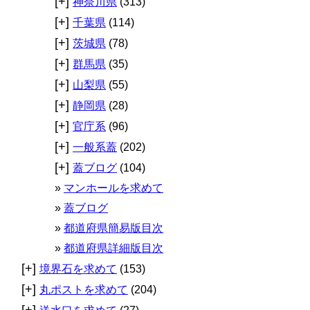
[+]
神奈川県
(313)
[+]
千葉県
(114)
[+]
茨城県
(78)
[+]
群馬県
(35)
[+]
山梨県
(55)
[+]
静岡県
(28)
[+]
官庁系
(96)
[+]
一般系蓋
(202)
[+]
蓋ブログ
(104)
マンホールを求めて
蓋ブログ
都道府県簡易版目次
都道府県詳細版目次
[+]
境界石を求めて
(153)
[+]
丸ポストを求めて
(204)
[+]