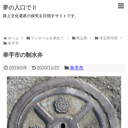
夢の入口でⅡ
路上文化遺産の探究を目指すサイトです。
ホーム
マンホールを求めて
埼玉県
埼玉県市部
幸手市
幸手市の制水弁
2019/2/9
2020/11/22
幸手市