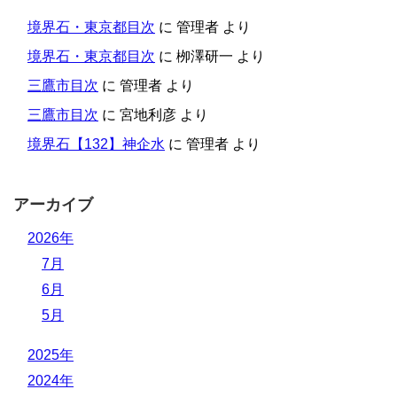
境界石・東京都目次
に
管理者
より
境界石・東京都目次
に
栁澤研一
より
三鷹市目次
に
管理者
より
三鷹市目次
に
宮地利彦
より
境界石【132】神企水
に
管理者
より
アーカイブ
2026年
7月
6月
5月
2025年
2024年