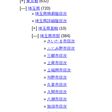
[+]
東京都
(632)
[—]
埼玉県
(720)
埼玉県簡易版目次
埼玉県詳細版目次
[+]
埼玉県直轄
(10)
[—]
埼玉県市部
(384)
さいたま市目次
ふじみ野市目次
三郷市目次
上尾市目次
上福岡市目次
与野市目次
久喜市目次
入間市目次
八潮市目次
加須市目次