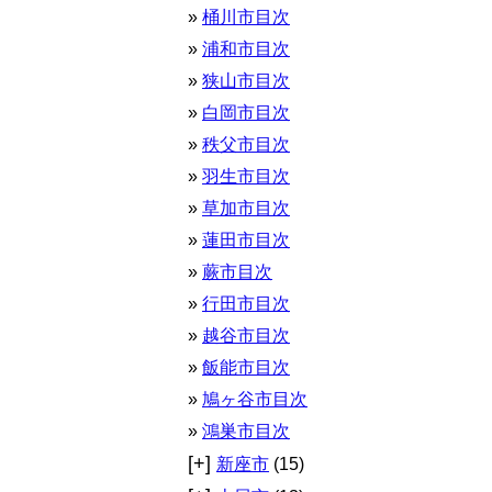
桶川市目次
浦和市目次
狭山市目次
白岡市目次
秩父市目次
羽生市目次
草加市目次
蓮田市目次
蕨市目次
行田市目次
越谷市目次
飯能市目次
鳩ヶ谷市目次
鴻巣市目次
[+]
新座市
(15)