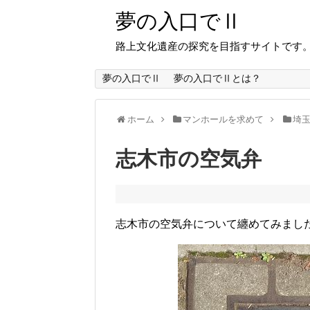
夢の入口でⅡ
路上文化遺産の探究を目指すサイトです
夢の入口でⅡ
夢の入口でⅡとは？
ホーム
マンホールを求めて
埼
志木市の空気弁
志木市の空気弁について纏めてみまし