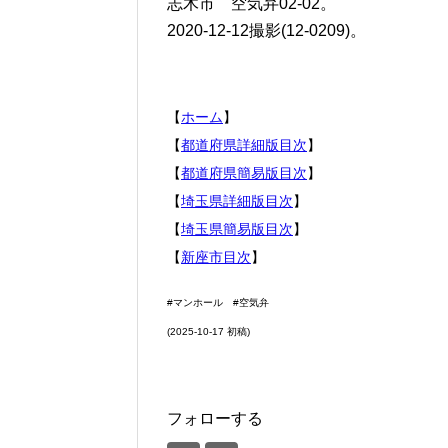
志木市 空気弁02-02。
2020-12-12撮影(12-0209)。
【
ホーム
】
【
都道府県詳細版目次
】
【
都道府県簡易版目次
】
【
埼玉県詳細版目次
】
【
埼玉県簡易版目次
】
【
新座市目次
】
#マンホール #空気弁
(2025-10-17 初稿)
フォローする