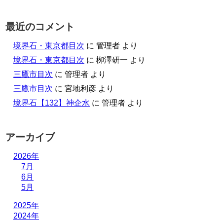
最近のコメント
境界石・東京都目次
に
管理者
より
境界石・東京都目次
に
栁澤研一
より
三鷹市目次
に
管理者
より
三鷹市目次
に
宮地利彦
より
境界石【132】神企水
に
管理者
より
アーカイブ
2026年
7月
6月
5月
2025年
2024年