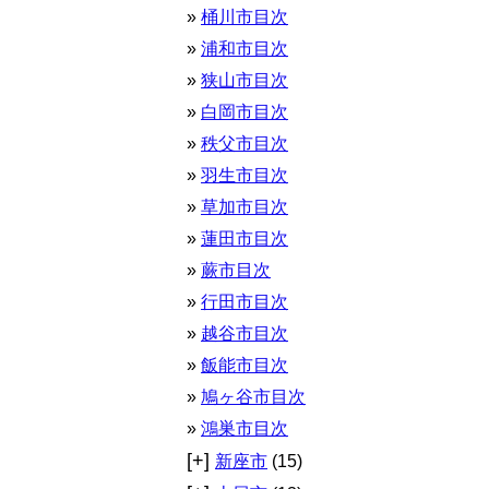
桶川市目次
浦和市目次
狭山市目次
白岡市目次
秩父市目次
羽生市目次
草加市目次
蓮田市目次
蕨市目次
行田市目次
越谷市目次
飯能市目次
鳩ヶ谷市目次
鴻巣市目次
[+]
新座市
(15)