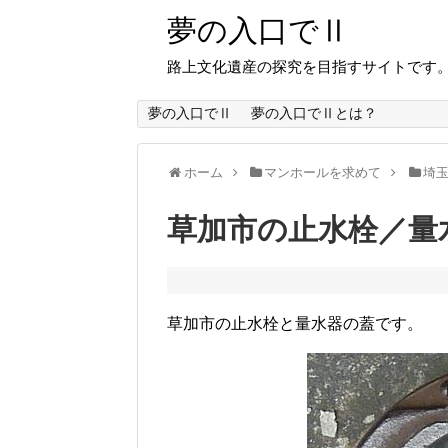
夢の入口でⅡ
路上文化遺産の探究を目指すサイトです
夢の入口でⅡ
夢の入口でⅡとは？
ホーム
マンホールを求めて
埼
草加市の止水栓／量
草加市の止水栓と量水器の蓋です。