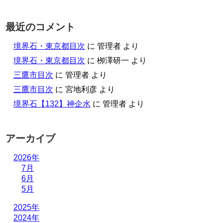
最近のコメント
境界石・東京都目次
に
管理者
より
境界石・東京都目次
に
栁澤研一
より
三鷹市目次
に
管理者
より
三鷹市目次
に
宮地利彦
より
境界石【132】神企水
に
管理者
より
アーカイブ
2026年
7月
6月
5月
2025年
2024年