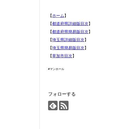
【
ホーム
】
【
都道府県詳細版目次
】
【
都道府県簡易版目次
】
【
埼玉県詳細版目次
】
【
埼玉県簡易版目次
】
【
草加市目次
】
#マンホール
フォローする