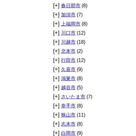
[+]
春日部市
(8)
[+]
加須市
(7)
[+]
上福岡市
(8)
[+]
川口市
(12)
[+]
川越市
(18)
[+]
北本市
(2)
[+]
行田市
(12)
[+]
久喜市
(9)
[+]
鴻巣市
(8)
[+]
越谷市
(5)
[+]
さいたま市
(7)
[+]
幸手市
(8)
[+]
狭山市
(11)
[+]
志木市
(8)
[+]
白岡市
(9)