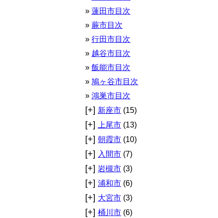
蓮田市目次
蕨市目次
行田市目次
越谷市目次
飯能市目次
鳩ヶ谷市目次
鴻巣市目次
[+]
新座市
(15)
[+]
上尾市
(13)
[+]
朝霞市
(10)
[+]
入間市
(7)
[+]
岩槻市
(3)
[+]
浦和市
(6)
[+]
大宮市
(3)
[+]
桶川市
(6)