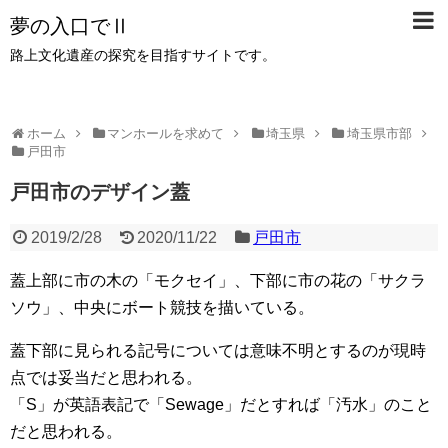
夢の入口でⅡ
路上文化遺産の探究を目指すサイトです。
ホーム
マンホールを求めて
埼玉県
埼玉県市部
戸田市
戸田市のデザイン蓋
2019/2/28
2020/11/22
戸田市
蓋上部に市の木の「モクセイ」、下部に市の花の「サクラ
ソウ」、中央にボート競技を描いている。
蓋下部に見られる記号については意味不明とするのが現時
点では妥当だと思われる。
「S」が英語表記で「Sewage」だとすれば「汚水」のこと
だと思われる。