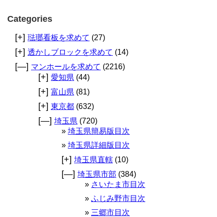
Categories
[+]
琺瑯看板を求めて
(27)
[+]
透かしブロックを求めて
(14)
[—]
マンホールを求めて
(2216)
[+]
愛知県
(44)
[+]
富山県
(81)
[+]
東京都
(632)
[—]
埼玉県
(720)
埼玉県簡易版目次
埼玉県詳細版目次
[+]
埼玉県直轄
(10)
[—]
埼玉県市部
(384)
さいたま市目次
ふじみ野市目次
三郷市目次