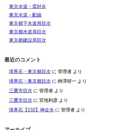
東京水道・震対弁
東京水道・配線
東京都下水道局目次
東京都水道局目次
東京都建設局目次
最近のコメント
境界石・東京都目次
に
管理者
より
境界石・東京都目次
に
栁澤研一
より
三鷹市目次
に
管理者
より
三鷹市目次
に
宮地利彦
より
境界石【132】神企水
に
管理者
より
アーカイブ