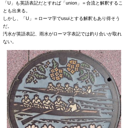
「U」も英語表記だとすれば「union」＝合流と解釈するこ
とも出来る。
しかし、「U」＝ローマ字でusuiとする解釈もあり得そう
だ。
汚水が英語表記、雨水がローマ字表記では釣り合いが取れ
ない。