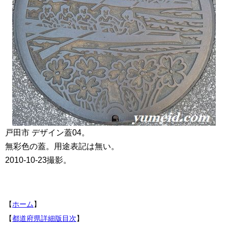
戸田市 デザイン蓋04。
無彩色の蓋。用途表記は無い。
2010-10-23撮影。
【
ホーム
】
【
都道府県詳細版目次
】