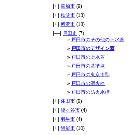
[+]
草加市
(9)
[+]
秩父市
(13)
[+]
所沢市
(18)
[—]
戸田市
(7)
戸田市のその他の下水蓋
戸田市のデザイン蓋
戸田市の上水蓋
戸田市の基準点
戸田市の東京市型
戸田市の消火栓
戸田市の防火水槽
[+]
蓮田市
(9)
[+]
鳩ヶ谷市
(4)
[+]
羽生市
(4)
[+]
飯能市
(10)