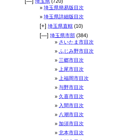
[—]
埼玉県
(720)
埼玉県簡易版目次
埼玉県詳細版目次
[+]
埼玉県直轄
(10)
[—]
埼玉県市部
(384)
さいたま市目次
ふじみ野市目次
三郷市目次
上尾市目次
上福岡市目次
与野市目次
久喜市目次
入間市目次
八潮市目次
加須市目次
北本市目次