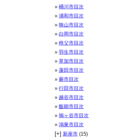
桶川市目次
浦和市目次
狭山市目次
白岡市目次
秩父市目次
羽生市目次
草加市目次
蓮田市目次
蕨市目次
行田市目次
越谷市目次
飯能市目次
鳩ヶ谷市目次
鴻巣市目次
[+]
新座市
(15)