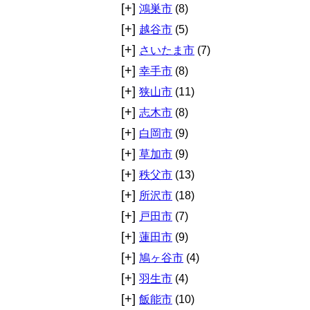
[+]
鴻巣市
(8)
[+]
越谷市
(5)
[+]
さいたま市
(7)
[+]
幸手市
(8)
[+]
狭山市
(11)
[+]
志木市
(8)
[+]
白岡市
(9)
[+]
草加市
(9)
[+]
秩父市
(13)
[+]
所沢市
(18)
[+]
戸田市
(7)
[+]
蓮田市
(9)
[+]
鳩ヶ谷市
(4)
[+]
羽生市
(4)
[+]
飯能市
(10)