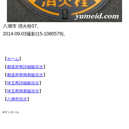
八潮市 消火栓07。
2014-09-03撮影(15-1080579)。
【
ホーム
】
【
都道府県詳細版目次
】
【
都道府県簡易版目次
】
【
埼玉県詳細版目次
】
【
埼玉県簡易版目次
】
【
八潮市目次
】
#マンホール