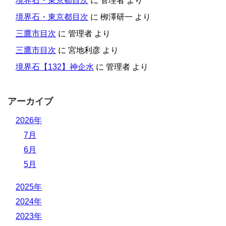
境界石・東京都目次
に
管理者
より
境界石・東京都目次
に
栁澤研一
より
三鷹市目次
に
管理者
より
三鷹市目次
に
宮地利彦
より
境界石【132】神企水
に
管理者
より
アーカイブ
2026年
7月
6月
5月
2025年
2024年
2023年