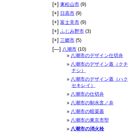
[+]
東松山市
(9)
[+]
日高市
(9)
[+]
富士見市
(9)
[+]
ふじみ野市
(3)
[+]
三郷市
(5)
[—]
八潮市
(10)
八潮市のデザイン仕切弁
八潮市のデザイン蓋（クチ
ナシ）
八潮市のデザイン蓋（ハク
セキレイ）
八潮市の仕切弁
八潮市の制水弇／弁
八潮市の暗渠蓋
八潮市の東京市型
八潮市の消火栓