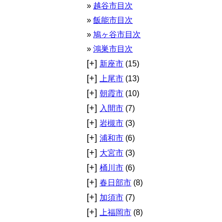
越谷市目次
飯能市目次
鳩ヶ谷市目次
鴻巣市目次
[+]
新座市
(15)
[+]
上尾市
(13)
[+]
朝霞市
(10)
[+]
入間市
(7)
[+]
岩槻市
(3)
[+]
浦和市
(6)
[+]
大宮市
(3)
[+]
桶川市
(6)
[+]
春日部市
(8)
[+]
加須市
(7)
[+]
上福岡市
(8)