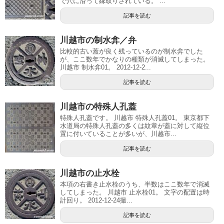
で穴に沿って縁取りされている。 ...
記事を読む
川越市の制水弇／弁
比較的古い蓋が良く残っているのが制水弇でした
が、ここ数年でかなりの種類が消滅してしまった。
川越市 制水弇01。 2012-12-2...
記事を読む
川越市の特殊人孔蓋
特殊人孔蓋です。 川越市 特殊人孔蓋01。 東京都下
水道局の特殊人孔蓋の多くは紋章が蓋に対して縦位
置に付いていることが多いが、川越市...
記事を読む
川越市の止水栓
本項の右書き止水栓のうち、半数はここ数年で消滅
してしまった。 川越市 止水栓01。 文字の配置は時
計回り。 2012-12-24撮...
記事を読む