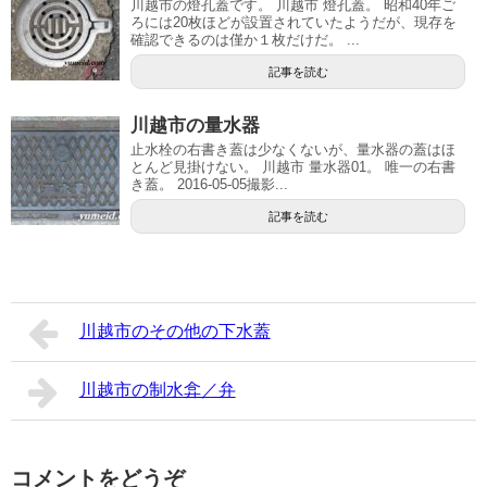
川越市の燈孔蓋です。 川越市 燈孔蓋。 昭和40年ご
ろには20枚ほどが設置されていたようだが、現存を
確認できるのは僅か１枚だけだ。 ...
記事を読む
川越市の量水器
止水栓の右書き蓋は少なくないが、量水器の蓋はほ
とんど見掛けない。 川越市 量水器01。 唯一の右書
き蓋。 2016-05-05撮影...
記事を読む
川越市のその他の下水蓋
川越市の制水弇／弁
コメントをどうぞ