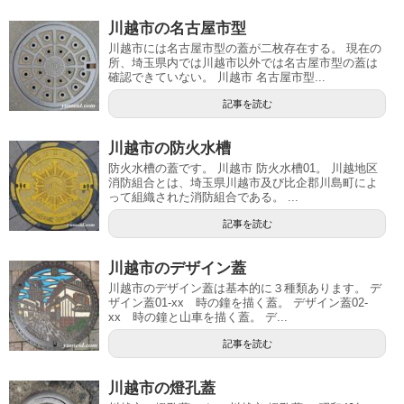
川越市の名古屋市型
川越市には名古屋市型の蓋が二枚存在する。 現在の
所、埼玉県内では川越市以外では名古屋市型の蓋は
確認できていない。 川越市 名古屋市型...
記事を読む
川越市の防火水槽
防火水槽の蓋です。 川越市 防火水槽01。 川越地区
消防組合とは、埼玉県川越市及び比企郡川島町によ
って組織された消防組合である。 ...
記事を読む
川越市のデザイン蓋
川越市のデザイン蓋は基本的に３種類あります。 デ
ザイン蓋01-xx 時の鐘を描く蓋。 デザイン蓋02-
xx 時の鐘と山車を描く蓋。 デ...
記事を読む
川越市の燈孔蓋