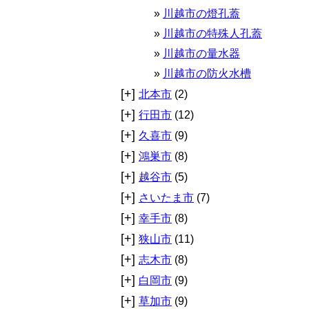
川越市の燈孔蓋
川越市の特殊人孔蓋
川越市の量水器
川越市の防火水槽
[+]
北本市
(2)
[+]
行田市
(12)
[+]
久喜市
(9)
[+]
鴻巣市
(8)
[+]
越谷市
(5)
[+]
さいたま市
(7)
[+]
幸手市
(8)
[+]
狭山市
(11)
[+]
志木市
(8)
[+]
白岡市
(9)
[+]
草加市
(9)