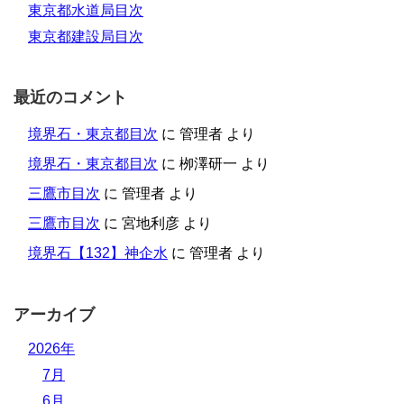
東京都水道局目次
東京都建設局目次
最近のコメント
境界石・東京都目次
に
管理者
より
境界石・東京都目次
に
栁澤研一
より
三鷹市目次
に
管理者
より
三鷹市目次
に
宮地利彦
より
境界石【132】神企水
に
管理者
より
アーカイブ
2026年
7月
6月