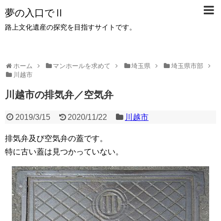
夢の入口でⅡ
路上文化遺産の探究を目指すサイトです。
ホーム
マンホールを求めて
埼玉県
埼玉県市部
川越市
川越市の排気弁／空気弁
2019/3/15
2020/11/22
川越市
排気弁及び空気弁の蓋です。
特に古い蓋は見つかっていない。