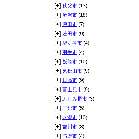
[+]
秩父市
(13)
[+]
所沢市
(18)
[+]
戸田市
(7)
[+]
蓮田市
(9)
[+]
鳩ヶ谷市
(4)
[+]
羽生市
(4)
[+]
飯能市
(10)
[+]
東松山市
(9)
[+]
日高市
(9)
[+]
富士見市
(9)
[+]
ふじみ野市
(3)
[+]
三郷市
(5)
[+]
八潮市
(10)
[+]
吉川市
(8)
[+]
与野市
(4)