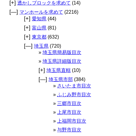
[+]
透かしブロックを求めて
(14)
[—]
マンホールを求めて
(2216)
[+]
愛知県
(44)
[+]
富山県
(81)
[+]
東京都
(632)
[—]
埼玉県
(720)
埼玉県簡易版目次
埼玉県詳細版目次
[+]
埼玉県直轄
(10)
[—]
埼玉県市部
(384)
さいたま市目次
ふじみ野市目次
三郷市目次
上尾市目次
上福岡市目次
与野市目次