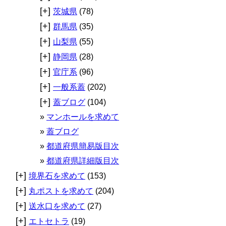
[+]
茨城県
(78)
[+]
群馬県
(35)
[+]
山梨県
(55)
[+]
静岡県
(28)
[+]
官庁系
(96)
[+]
一般系蓋
(202)
[+]
蓋ブログ
(104)
マンホールを求めて
蓋ブログ
都道府県簡易版目次
都道府県詳細版目次
[+]
境界石を求めて
(153)
[+]
丸ポストを求めて
(204)
[+]
送水口を求めて
(27)
[+]
エトセトラ
(19)