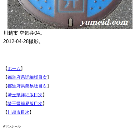
川越市 空気弁04。
2012-04-28撮影。
【
ホーム
】
【
都道府県詳細版目次
】
【
都道府県簡易版目次
】
【
埼玉県詳細版目次
】
【
埼玉県簡易版目次
】
【
川越市目次
】
#マンホール