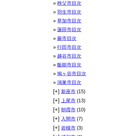
秩父市目次
羽生市目次
草加市目次
蓮田市目次
蕨市目次
行田市目次
越谷市目次
飯能市目次
鳩ヶ谷市目次
鴻巣市目次
[+]
新座市
(15)
[+]
上尾市
(13)
[+]
朝霞市
(10)
[+]
入間市
(7)
[+]
岩槻市
(3)