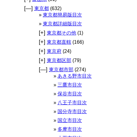
[—]
東京都
(632)
東京都簡易版目次
東京都詳細版目次
[+]
東京都その他
(1)
[+]
東京都直轄
(166)
[+]
東京府
(24)
[+]
東京都区部
(79)
[—]
東京都市部
(274)
あきる野市目次
三鷹市目次
保谷市目次
八王子市目次
国分寺市目次
国立市目次
多摩市目次