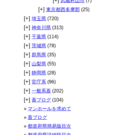
[+]
武蔵村山市
(7)
[+]
東京都西多摩郡
(25)
[+]
埼玉県
(720)
[+]
神奈川県
(313)
[+]
千葉県
(114)
[+]
茨城県
(78)
[+]
群馬県
(35)
[+]
山梨県
(55)
[+]
静岡県
(28)
[+]
官庁系
(96)
[+]
一般系蓋
(202)
[+]
蓋ブログ
(104)
マンホールを求めて
蓋ブログ
都道府県簡易版目次
都道府県詳細版目次