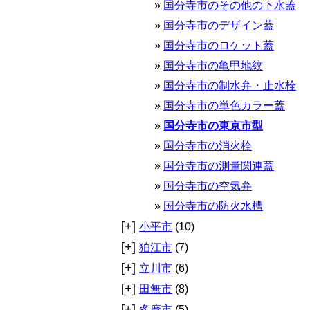
国分寺市のその他の下水蓋
国分寺市のデザイン蓋
国分寺市のロケット蓋
国分寺市の亀甲地紋
国分寺市の制水弁・止水栓
国分寺市の単色カラー蓋
国分寺市の東京市型
国分寺市の消火栓
国分寺市の測量関連蓋
国分寺市の空気弁
国分寺市の防火水槽
[+]
小平市
(10)
[+]
狛江市
(7)
[+]
立川市
(6)
[+]
田無市
(8)
[+]
多摩市
(5)