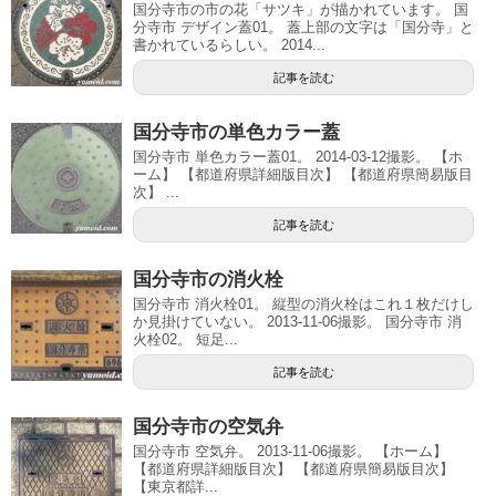
国分寺市の市の花「サツキ」が描かれています。 国
分寺市 デザイン蓋01。 蓋上部の文字は「国分寺」と
書かれているらしい。 2014...
記事を読む
国分寺市の単色カラー蓋
国分寺市 単色カラー蓋01。 2014-03-12撮影。 【ホ
ーム】 【都道府県詳細版目次】 【都道府県簡易版目
次】 ...
記事を読む
国分寺市の消火栓
国分寺市 消火栓01。 縦型の消火栓はこれ１枚だけし
か見掛けていない。 2013-11-06撮影。 国分寺市 消
火栓02。 短足...
記事を読む
国分寺市の空気弁
国分寺市 空気弁。 2013-11-06撮影。 【ホーム】
【都道府県詳細版目次】 【都道府県簡易版目次】
【東京都詳...