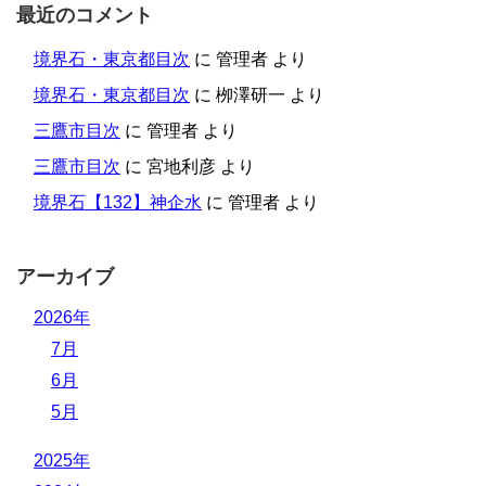
最近のコメント
境界石・東京都目次
に
管理者
より
境界石・東京都目次
に
栁澤研一
より
三鷹市目次
に
管理者
より
三鷹市目次
に
宮地利彦
より
境界石【132】神企水
に
管理者
より
アーカイブ
2026年
7月
6月
5月
2025年