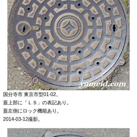
国分寺市 東京市型01-02。
蓋上部に「ＬＳ」の表記あり。
蓋左側にロック機能あり。
2014-03-12撮影。