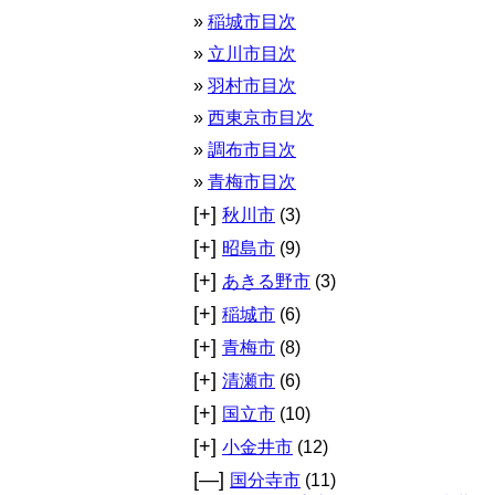
稲城市目次
立川市目次
羽村市目次
西東京市目次
調布市目次
青梅市目次
[+]
秋川市
(3)
[+]
昭島市
(9)
[+]
あきる野市
(3)
[+]
稲城市
(6)
[+]
青梅市
(8)
[+]
清瀬市
(6)
[+]
国立市
(10)
[+]
小金井市
(12)
[—]
国分寺市
(11)