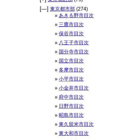
[—]
東京都市部
(274)
あきる野市目次
三鷹市目次
保谷市目次
八王子市目次
国分寺市目次
国立市目次
多摩市目次
小平市目次
小金井市目次
府中市目次
日野市目次
昭島市目次
東久留米市目次
東大和市目次