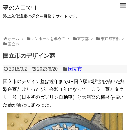
夢の入口でⅡ
路上文化遺産の探究を目指すサイトです。
ホーム
マンホールを求めて
東京都
東京都市部
国立市
国立市のデザイン蓋
2018/9/2
2023/8/20
国立市
国立市のデザイン蓋は近年までJR国立駅の駅舎を描いた無
彩色蓋だけだったが、令和４年になって、カラー蓋とタク
リー号（日本初のガソリン自動車）と天満宮の梅林を描い
た蓋が新たに加わった。