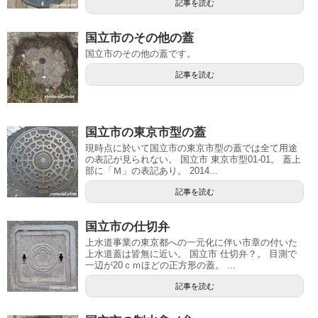
記事を読む
国立市のその他の蓋
国立市のその他の蓋です。
記事を読む
国立市の東京市型の蓋
現時点に於いて国立市の東京市型の蓋では全て用途
の表記が見られない。 国立市 東京市型01-01。 蓋上
部に「Ｍ」の表記あり。 2014...
記事を読む
国立市の仕切弁
上水道事業の東京都への一元化に伴い市章の付いた
上水道蓋は皆無に近い。 国立市 仕切弁？。 目測で
一辺が20ｃｍほどの正方形の蓋。 ...
記事を読む