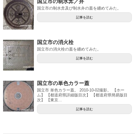
国立市の制水弇／弁
国立市の制水弇及び制水弁の蓋を纏めてみた。
記事を読む
国立市の消火栓
国立市の消火栓の蓋を纏めてみた。
記事を読む
国立市の単色カラー蓋
国立市 単色カラー蓋。 2010-10-02撮影。 【ホー
ム】 【都道府県詳細版目次】 【都道府県簡易版目
次】 【東京...
記事を読む