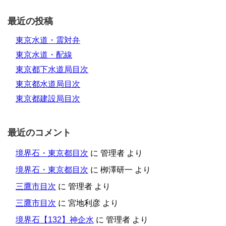
最近の投稿
東京水道・震対弁
東京水道・配線
東京都下水道局目次
東京都水道局目次
東京都建設局目次
最近のコメント
境界石・東京都目次
に
管理者
より
境界石・東京都目次
に
栁澤研一
より
三鷹市目次
に
管理者
より
三鷹市目次
に
宮地利彦
より
境界石【132】神企水
に
管理者
より