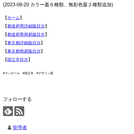
(2023-08-20 カラー蓋６種類、無彩色蓋２種類追加)
【
ホーム
】
【
都道府県詳細版目次
】
【
都道府県簡易版目次
】
【
東京都詳細版目次
】
【
東京都簡易版目次
】
【
国立市目次
】
#マンホール #国立市 #デザイン蓋
フォローする
管理者