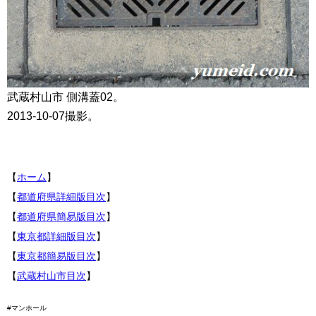
武蔵村山市 側溝蓋02。
2013-10-07撮影。
【
ホーム
】
【
都道府県詳細版目次
】
【
都道府県簡易版目次
】
【
東京都詳細版目次
】
【
東京都簡易版目次
】
【
武蔵村山市目次
】
#マンホール