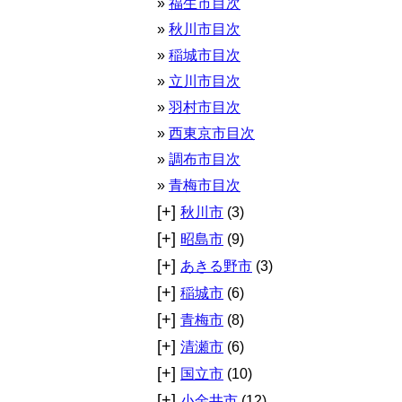
福生市目次
秋川市目次
稲城市目次
立川市目次
羽村市目次
西東京市目次
調布市目次
青梅市目次
[+]
秋川市
(3)
[+]
昭島市
(9)
[+]
あきる野市
(3)
[+]
稲城市
(6)
[+]
青梅市
(8)
[+]
清瀬市
(6)
[+]
国立市
(10)
[+]
小金井市
(12)