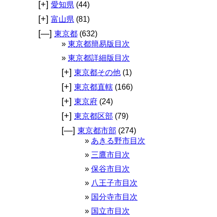
[+]
愛知県
(44)
[+]
富山県
(81)
[—]
東京都
(632)
東京都簡易版目次
東京都詳細版目次
[+]
東京都その他
(1)
[+]
東京都直轄
(166)
[+]
東京府
(24)
[+]
東京都区部
(79)
[—]
東京都市部
(274)
あきる野市目次
三鷹市目次
保谷市目次
八王子市目次
国分寺市目次
国立市目次