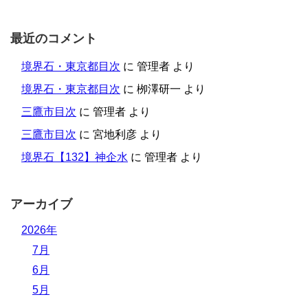
最近のコメント
境界石・東京都目次
に
管理者
より
境界石・東京都目次
に
栁澤研一
より
三鷹市目次
に
管理者
より
三鷹市目次
に
宮地利彦
より
境界石【132】神企水
に
管理者
より
アーカイブ
2026年
7月
6月
5月