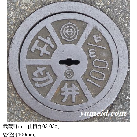
武蔵野市 仕切弁03-03a。
管径は100mm。