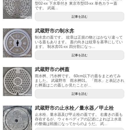
型02-xx 下水章付き 東京市型03-xx 単色カラー蓋
です。 武蔵...
記事を読む
武蔵野市の制水弇
制水弇の蓋です。 紋章は正規の物とはかなり違って
いる蓋もあります。 蓋の向きは紋章を基準にしてい
ます。 制水弇01-xx 四分割になっ...
記事を読む
武蔵野市の桝蓋
雨水桝、汚水桝です。 60cm以下の蓋をまとめてみ
ました。 武蔵野市 雨水桝01。 「雨水」と表記され
た桝蓋はこの蓋しか見たことが...
記事を読む
武蔵野市の止水栓／量水器／甲止栓
止水栓、量水器及び甲止栓の蓋です。 右書きの蓋も
存在するが、ウィキペディアの記述によれば上水道
の整備は戦後になってからのようだ。 武...