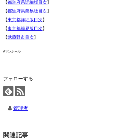
【
都道府県詳細版目次
】
【
都道府県簡易版目次
】
【
東京都詳細版目次
】
【
東京都簡易版目次
】
【
武蔵野市目次
】
#マンホール
フォローする
管理者
関連記事