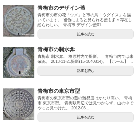
青梅市のデザイン蓋
青梅市の市の花「ウメ」と市の鳥「ウグイス」を描
いています。 褪色によると見られる蓋も多々存在し
紛らわしい。 青梅市 デザイン蓋01-...
記事を読む
青梅市の制水弇
青梅市 制水弇。 檜原村内で撮影。 青梅市内では未
確認。 2013-11-21撮影(15-1040814)。 【ホーム】 ...
記事を読む
青梅市の東京市型
青梅市の東京市型の蓋の難易度はかなり高い。 青梅
市 東京市型。 青梅駅周辺では見つからず、山の中で
やっと見つけた。 2012-03...
記事を読む