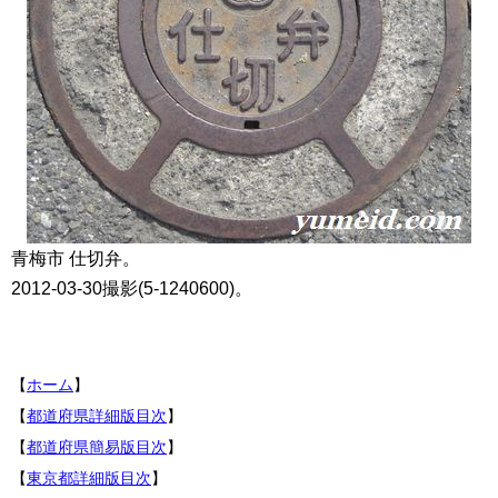
青梅市 仕切弁。
2012-03-30撮影(5-1240600)。
【
ホーム
】
【
都道府県詳細版目次
】
【
都道府県簡易版目次
】
【
東京都詳細版目次
】