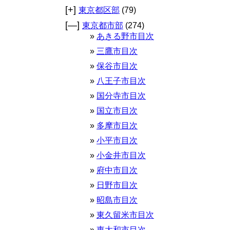
[+]
東京都区部
(79)
[—]
東京都市部
(274)
あきる野市目次
三鷹市目次
保谷市目次
八王子市目次
国分寺市目次
国立市目次
多摩市目次
小平市目次
小金井市目次
府中市目次
日野市目次
昭島市目次
東久留米市目次
東大和市目次