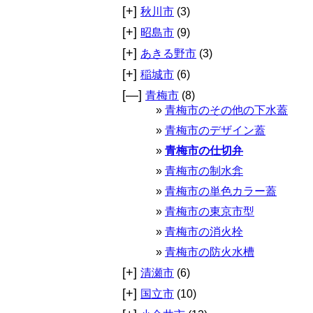
[+]
秋川市
(3)
[+]
昭島市
(9)
[+]
あきる野市
(3)
[+]
稲城市
(6)
[—]
青梅市
(8)
青梅市のその他の下水蓋
青梅市のデザイン蓋
青梅市の仕切弁
青梅市の制水弇
青梅市の単色カラー蓋
青梅市の東京市型
青梅市の消火栓
青梅市の防火水槽
[+]
清瀬市
(6)
[+]
国立市
(10)