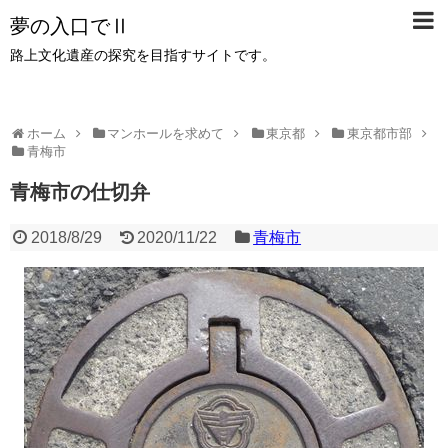
夢の入口でⅡ
路上文化遺産の探究を目指すサイトです。
ホーム
マンホールを求めて
東京都
東京都市部
青梅市
青梅市の仕切弁
2018/8/29
2020/11/22
青梅市