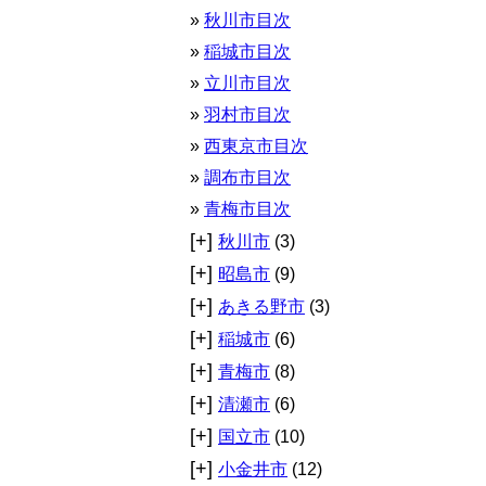
秋川市目次
稲城市目次
立川市目次
羽村市目次
西東京市目次
調布市目次
青梅市目次
[+]
秋川市
(3)
[+]
昭島市
(9)
[+]
あきる野市
(3)
[+]
稲城市
(6)
[+]
青梅市
(8)
[+]
清瀬市
(6)
[+]
国立市
(10)
[+]
小金井市
(12)