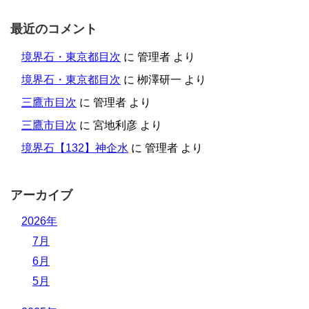
最近のコメント
境界石・東京都目次
に
管理者
より
境界石・東京都目次
に
栁澤研一
より
三鷹市目次
に
管理者
より
三鷹市目次
に
宮地利彦
より
境界石【132】神企水
に
管理者
より
アーカイブ
2026年
7月
6月
5月