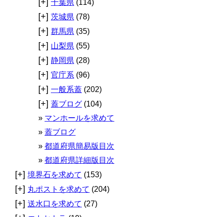
[+]
千葉県
(114)
[+]
茨城県
(78)
[+]
群馬県
(35)
[+]
山梨県
(55)
[+]
静岡県
(28)
[+]
官庁系
(96)
[+]
一般系蓋
(202)
[+]
蓋ブログ
(104)
マンホールを求めて
蓋ブログ
都道府県簡易版目次
都道府県詳細版目次
[+]
境界石を求めて
(153)
[+]
丸ポストを求めて
(204)
[+]
送水口を求めて
(27)