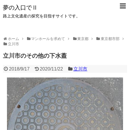
夢の入口でⅡ
路上文化遺産の探究を目指すサイトです。
ホーム
マンホールを求めて
東京都
東京都市部
立川市
立川市のその他の下水蓋
2018/9/17
2020/11/22
立川市