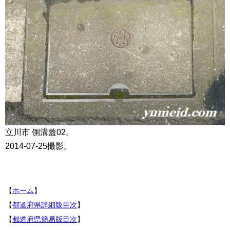
立川市 側溝蓋02。
2014-07-25撮影。
【
ホーム
】
【
都道府県詳細版目次
】
【
都道府県簡易版目次
】