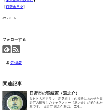
【
東京都簡易版目次
】
【
日野市目次
】
#マンホール
フォローする
管理者
関連記事
日野市の額縁蓋（選之介）
ＮＨＫ大河ドラマ「新選組！」の放映にあわせた日
野市の町興しのキャラクター（選之介）が描かれた
蓋です。 日野市 選之介蓋01。 201...