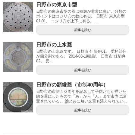
日野市の東京市型
日野市の東京市型の蓋は種類が非常に多い。分類の
ポイントはコジリ穴の数に有る。 日野市 東京市型
01-01。 コジリ穴が上下に有る。 ...
記事を読む
日野市の上水蓋
日野市の上水蓋です。 日野市 仕切弁01。 受枠部分
が四分割である。 2014-03-19撮影。 日野市 仕切弁
02。 受...
記事を読む
日野市の額縁蓋（市制40周年）
日野市の市制４０周年を記念して子供たちが描いた
絵を蓋にしたもので「あ」から「ん」まで市内に設
置されている。 絵と共に短い文章も添えられてい...
記事を読む