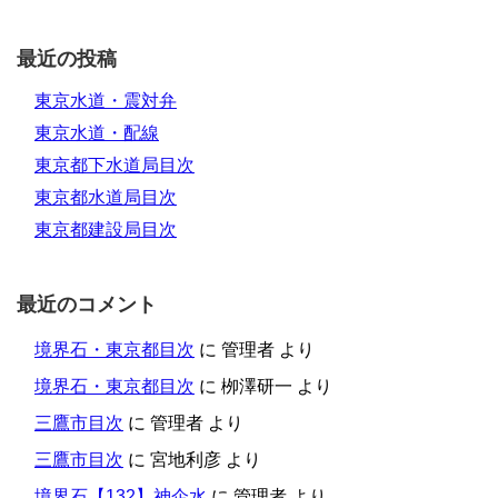
最近の投稿
東京水道・震対弁
東京水道・配線
東京都下水道局目次
東京都水道局目次
東京都建設局目次
最近のコメント
境界石・東京都目次
に
管理者
より
境界石・東京都目次
に
栁澤研一
より
三鷹市目次
に
管理者
より
三鷹市目次
に
宮地利彦
より
境界石【132】神企水
に
管理者
より