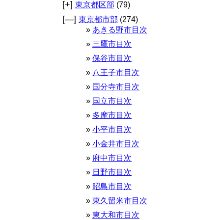
[+]
東京都区部
(79)
[—]
東京都市部
(274)
あきる野市目次
三鷹市目次
保谷市目次
八王子市目次
国分寺市目次
国立市目次
多摩市目次
小平市目次
小金井市目次
府中市目次
日野市目次
昭島市目次
東久留米市目次
東大和市目次