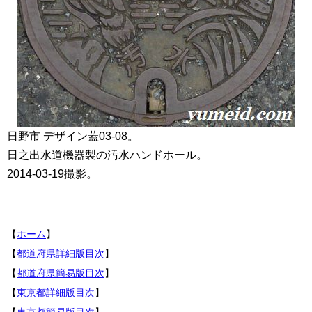
日野市 デザイン蓋03-08。
日之出水道機器製の汚水ハンドホール。
2014-03-19撮影。
【
ホーム
】
【
都道府県詳細版目次
】
【
都道府県簡易版目次
】
【
東京都詳細版目次
】