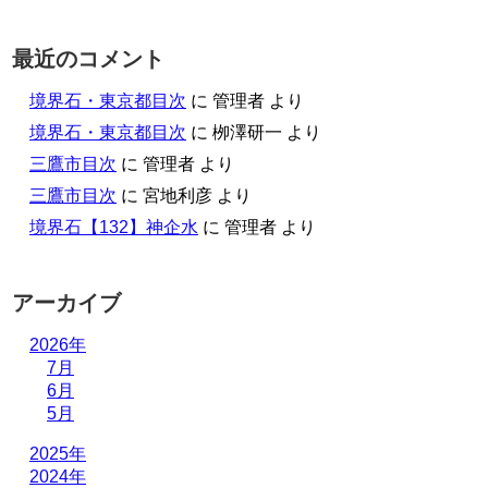
最近のコメント
境界石・東京都目次
に
管理者
より
境界石・東京都目次
に
栁澤研一
より
三鷹市目次
に
管理者
より
三鷹市目次
に
宮地利彦
より
境界石【132】神企水
に
管理者
より
アーカイブ
2026年
7月
6月
5月
2025年
2024年