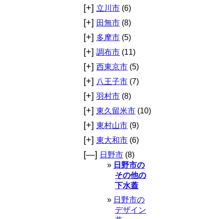
[+]
立川市
(6)
[+]
田無市
(8)
[+]
多摩市
(5)
[+]
調布市
(11)
[+]
西東京市
(5)
[+]
八王子市
(7)
[+]
羽村市
(8)
[+]
東久留米市
(10)
[+]
東村山市
(9)
[+]
東大和市
(6)
[—]
日野市
(8)
日野市の
その他の
下水蓋
日野市の
デザイン