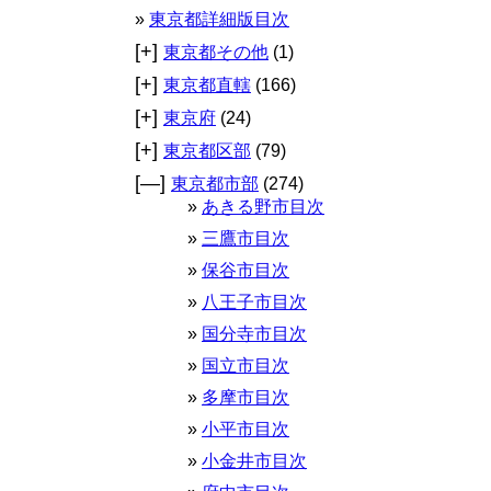
東京都詳細版目次
[+]
東京都その他
(1)
[+]
東京都直轄
(166)
[+]
東京府
(24)
[+]
東京都区部
(79)
[—]
東京都市部
(274)
あきる野市目次
三鷹市目次
保谷市目次
八王子市目次
国分寺市目次
国立市目次
多摩市目次
小平市目次
小金井市目次