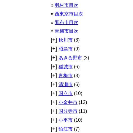
羽村市目次
西東京市目次
調布市目次
青梅市目次
[+]
秋川市
(3)
[+]
昭島市
(9)
[+]
あきる野市
(3)
[+]
稲城市
(6)
[+]
青梅市
(8)
[+]
清瀬市
(6)
[+]
国立市
(10)
[+]
小金井市
(12)
[+]
国分寺市
(11)
[+]
小平市
(10)
[+]
狛江市
(7)