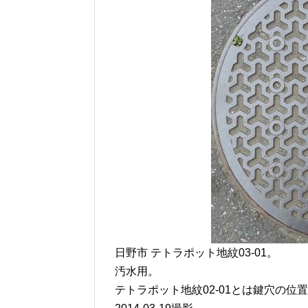
日野市 テトラポット地紋03-01。
汚水用。
テトラポット地紋02-01とは鍵穴の位